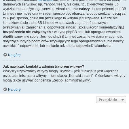
darmowych serwisów, np. Yahoo!, free.fr, f2s.com, itp., z kierownictwem lub
wydziałem nadużyć tego serwisu. Absolutnie
nie należy
do kompetencji phpBB
Limited i nie może ona w żaden sposób być obarczana odpowiedzialnością za
to w jaki sposób, gdzie lub przez kogo ta witryna jest używana. Proszę nie
kontaktować się z phpBB Limited w sprawach zagadnień prawnych
(wstrzymania i zaniechania, odpowiedzialności, szkalujących komentarzy itp.)
bezpośrednio nie związanych
z witryną phpBB.com lub oprogramowaniem
phpBB samym w sobie. Jeśli do phpBB Limited zostanie wysłana wiadomość
dotycząca
innych podmiotów
używających tego oprogramowania, nie należy
oczekiwać odpowiedzi, lub zostanie udzielona odpowiedź lakoniczna.
Na górę
Jak nawiązać kontakt z administratorem witryny?
Wszyscy użytkownicy witryny mogą używać – jeśli funkcja ta jest włączona
przez administratora witryny – formularza „Kontakt z nami”. Członkowie witryny
mogą także używać odnośnika „Zespół administracyjny”.
Na górę
Przejdź do