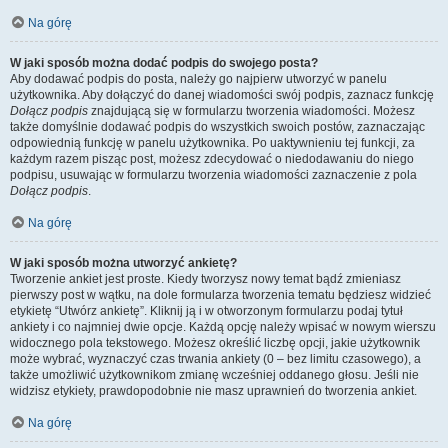
Na górę
W jaki sposób można dodać podpis do swojego posta?
Aby dodawać podpis do posta, należy go najpierw utworzyć w panelu
użytkownika. Aby dołączyć do danej wiadomości swój podpis, zaznacz funkcję
Dołącz podpis
znajdującą się w formularzu tworzenia wiadomości. Możesz
także domyślnie dodawać podpis do wszystkich swoich postów, zaznaczając
odpowiednią funkcję w panelu użytkownika. Po uaktywnieniu tej funkcji, za
każdym razem pisząc post, możesz zdecydować o niedodawaniu do niego
podpisu, usuwając w formularzu tworzenia wiadomości zaznaczenie z pola
Dołącz podpis
.
Na górę
W jaki sposób można utworzyć ankietę?
Tworzenie ankiet jest proste. Kiedy tworzysz nowy temat bądź zmieniasz
pierwszy post w wątku, na dole formularza tworzenia tematu będziesz widzieć
etykietę “Utwórz ankietę”. Kliknij ją i w otworzonym formularzu podaj tytuł
ankiety i co najmniej dwie opcje. Każdą opcję należy wpisać w nowym wierszu
widocznego pola tekstowego. Możesz określić liczbę opcji, jakie użytkownik
może wybrać, wyznaczyć czas trwania ankiety (0 – bez limitu czasowego), a
także umożliwić użytkownikom zmianę wcześniej oddanego głosu. Jeśli nie
widzisz etykiety, prawdopodobnie nie masz uprawnień do tworzenia ankiet.
Na górę