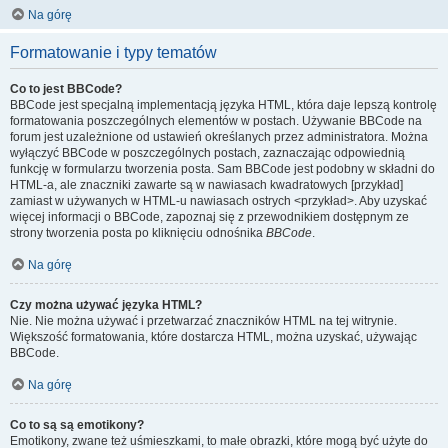
Na górę
Formatowanie i typy tematów
Co to jest BBCode?
BBCode jest specjalną implementacją języka HTML, która daje lepszą kontrolę
formatowania poszczególnych elementów w postach. Używanie BBCode na
forum jest uzależnione od ustawień określanych przez administratora. Można
wyłączyć BBCode w poszczególnych postach, zaznaczając odpowiednią
funkcję w formularzu tworzenia posta. Sam BBCode jest podobny w składni do
HTML-a, ale znaczniki zawarte są w nawiasach kwadratowych [przykład]
zamiast w używanych w HTML-u nawiasach ostrych <przykład>. Aby uzyskać
więcej informacji o BBCode, zapoznaj się z przewodnikiem dostępnym ze
strony tworzenia posta po kliknięciu odnośnika
BBCode
.
Na górę
Czy można używać języka HTML?
Nie. Nie można używać i przetwarzać znaczników HTML na tej witrynie.
Większość formatowania, które dostarcza HTML, można uzyskać, używając
BBCode.
Na górę
Co to są są emotikony?
Emotikony, zwane też uśmieszkami, to małe obrazki, które mogą być użyte do