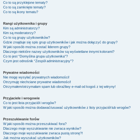
Co to są przyklejone tematy?
Co to są zamknięte tematy?
Co to są ikony tematu?
Rangi użytkownika i grupy
Kim są administratorzy?
Kim są moderatorzy?
Co to są grupy użytkowników?
Gdzie znajduje się spis grup użytkowników i jak można dołączyć do grupy?
W jaki sposób można zostać liderem grupy?
Dlaczego niektóre nazwy użytkowników są wyświetlane innymi kolorami?
Co to jest “Domyślna grupa użytkownika”?
Czym jest odnośnik “Zespół administracyjny”?
Prywatne wiadomości
Nie mogę wysyłać prywatnych wiadomości!
Otrzymuję niechciane prywatne wiadomości!
Otrzymałem/otrzymałam spam lub obraźliwy e-mail od kogoś z tej witryny!
Przyjaciele i wrogowie
Co to jest lista przyjaciół i wrogów?
W jaki sposób można dodawać/usuwać użytkowników z listy przyjaciół lub wrogów?
Przeszukiwanie forów
W jaki sposób można przeszukiwać fora?
Dlaczego moje wyszukiwanie nie zwraca wyników?
Dlaczego moje wyszukiwanie zwraca pustą stronę?!
Jak można wyszukać użytkowników?