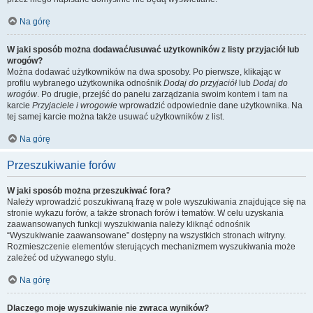
Na górę
W jaki sposób można dodawać/usuwać użytkowników z listy przyjaciół lub
wrogów?
Można dodawać użytkowników na dwa sposoby. Po pierwsze, klikając w
profilu wybranego użytkownika odnośnik
Dodaj do przyjaciół
lub
Dodaj do
wrogów
. Po drugie, przejść do panelu zarządzania swoim kontem i tam na
karcie
Przyjaciele i wrogowie
wprowadzić odpowiednie dane użytkownika. Na
tej samej karcie można także usuwać użytkowników z list.
Na górę
Przeszukiwanie forów
W jaki sposób można przeszukiwać fora?
Należy wprowadzić poszukiwaną frazę w pole wyszukiwania znajdujące się na
stronie wykazu forów, a także stronach forów i tematów. W celu uzyskania
zaawansowanych funkcji wyszukiwania należy kliknąć odnośnik
“Wyszukiwanie zaawansowane” dostępny na wszystkich stronach witryny.
Rozmieszczenie elementów sterujących mechanizmem wyszukiwania może
zależeć od używanego stylu.
Na górę
Dlaczego moje wyszukiwanie nie zwraca wyników?