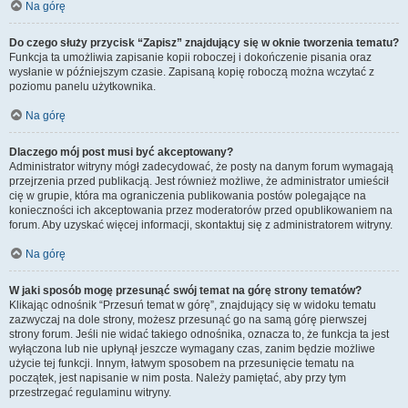
Na górę
Do czego służy przycisk “Zapisz” znajdujący się w oknie tworzenia tematu?
Funkcja ta umożliwia zapisanie kopii roboczej i dokończenie pisania oraz
wysłanie w późniejszym czasie. Zapisaną kopię roboczą można wczytać z
poziomu panelu użytkownika.
Na górę
Dlaczego mój post musi być akceptowany?
Administrator witryny mógł zadecydować, że posty na danym forum wymagają
przejrzenia przed publikacją. Jest również możliwe, że administrator umieścił
cię w grupie, która ma ograniczenia publikowania postów polegające na
konieczności ich akceptowania przez moderatorów przed opublikowaniem na
forum. Aby uzyskać więcej informacji, skontaktuj się z administratorem witryny.
Na górę
W jaki sposób mogę przesunąć swój temat na górę strony tematów?
Klikając odnośnik “Przesuń temat w górę”, znajdujący się w widoku tematu
zazwyczaj na dole strony, możesz przesunąć go na samą górę pierwszej
strony forum. Jeśli nie widać takiego odnośnika, oznacza to, że funkcja ta jest
wyłączona lub nie upłynął jeszcze wymagany czas, zanim będzie możliwe
użycie tej funkcji. Innym, łatwym sposobem na przesunięcie tematu na
początek, jest napisanie w nim posta. Należy pamiętać, aby przy tym
przestrzegać regulaminu witryny.