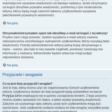
automatyczne usuwanie wiadomości od danego nadawcy. Jeżeli otrzymujesz
od kogoś obraźliwe prywatne wiadomości, poinformuj o tym moderatorów
witryny, którzy będą mogli zabronić takiemu użytkownikowi wysyłania
jakichkolwiek prywatnych wiadomości.
Na górę
Otrzymałem/otrzymałam spam lub obraźliwy e-mail od kogoś z tej witryny!
Przykro nam z tego powodu. System wysyłania e-maili witryny zawiera
zabezpieczenia umożliwiające wytropienie użytkowników, którzy wysyłają takie
wiadomości. Prześlij administratorowi witryny pełną kopię otrzymanego e-
maila – ważne, aby były w niej zawarte nagłówki, ponieważ zawierają one
informacje o nadawcy. Administrator będzie wówczas mógł podjąć
odpowiednie działania.
Na górę
Przyjaciele i wrogowie
Co to jest lista przyjaciół i wrogów?
Jest to lista, którą można użyć do organizowania różnych użytkowników
witryny. Użytkownicy dodani do listy przyjaciół będą wyświetleni na karcie
Przyjaciele
znajdującej się w panelu zarządzania kontem. Z tego poziomu
można szybko sprawdzić ich status, a także wysłać prywatną wiadomość.
Zależnie od używanego stylu witryny, posty tych użytkowników mogą być
wyróżniane. Jeśli użytkownik zostanie dodany do listy wrogów, wszystkie posty
przez niego napisane domyślnie nie będą wyświetlane.