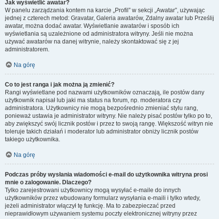
Jak wyświetlić awatar?
W panelu zarządzania kontem na karcie „Profil” w sekcji „Awatar”, używając
jednej z czterech metod: Gravatar, Galeria awatarów, Zdalny awatar lub Prześlij
awatar, można dodać awatar. Wyświetlanie awatarów i sposób ich
wyświetlania są uzależnione od administratora witryny. Jeśli nie można
używać awatarów na danej witrynie, należy skontaktować się z jej
administratorem.
Na górę
Co to jest ranga i jak można ją zmienić?
Rangi wyświetlane pod nazwami użytkowników oznaczają, ile postów dany
użytkownik napisał lub jaki ma status na forum, np. moderatora czy
administratora. Użytkownicy nie mogą bezpośrednio zmieniać stylu rang,
ponieważ ustawia je administrator witryny. Nie należy pisać postów tylko po to,
aby zwiększyć swój licznik postów i przez to swoją rangę. Większość witryn nie
toleruje takich działań i moderator lub administrator obniży licznik postów
takiego użytkownika.
Na górę
Podczas próby wysłania wiadomości e-mail do użytkownika witryna prosi
mnie o zalogowanie. Dlaczego?
Tylko zarejestrowani użytkownicy mogą wysyłać e-maile do innych
użytkowników przez wbudowany formularz wysyłania e-maili i tylko wtedy,
jeżeli administrator włączył tę funkcję. Ma to zabezpieczać przed
nieprawidłowym używaniem systemu poczty elektronicznej witryny przez