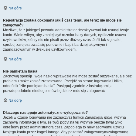
Na górę
Rejestracja została dokonana jakiś czas temu, ale teraz nie mogę się
zalogować?!
Możliwe, że z jakiegoś powodu administrator dezaktywował lub usunął twoje
konto. Wiele witryn, aby zmniejszyć rozmiar bazy danych, cyklicznie usuwa
użytkowników, którzy nic nie pisali przez dłuższy czas. Jeśli tak się stało,
spróbuj zarejestrować się ponownie i bądź bardziej aktywnym i
zaangażowanym w dyskusje użytkownikiem.
Na górę
Nie pamiętam hasła!
Zachowaj spokój! Twoje hasło wprawdzie nie może zostać odzyskane, ale bez
problemu może zostać zresetowane. Przejdź na stronę logowania i kliknij
odnośnik “Nie pamiętam hasła”. Postępuj zgodnie z instrukcjami, a
prawdopodobnie niedługo znów będziesz móc się zalogować.
Na górę
Dlaczego następuje automatyczne wylogowanie?
Jeżeli w czasie logowania nie zaznaczysz funkcji
Zapamiętaj mnie
, witryna
zachowa informację o tym, że twój pobyt na tej witrynie będzie trwał tylko
określony przez administratora czas. Zapobiega to niewłaściwemu użyciu
twojego konta przez kogoś innego. Aby pozostać zalogowanym/zalogowaną,