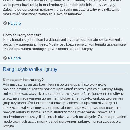
zakończone w momencie zamykania tematu. Tematy mogą być zamykane z
wielu powodów i robią to moderatorzy forum lub administratorzy witryny.
Zależnie od uprawnień nadanych przez administratora witryny użytkownik
może mieć możliwość zamykania swoich tematów.
Na górę
Co to są ikony tematu?
Ikony tematu są obrazkami wybieranymi przez autora tematu skojarzonymi z
postami – sugerują ich treść. Możliwość korzystania z ikon tematu uzależniona
jest od uprawnień nadanych przez administratora witryny.
Na górę
Rangi użytkownika i grupy
Kim są administratorzy?
Administratorzy są użytkownikami albo też grupami użytkowników
posiadającymi najwyższy poziom uprawnień kontrolnych całej witryny. Mogą
oni kontrolować wszystkie zagadnienia związane z funkcjonowaniem witryny
włącznie z nadawaniem uprawnień, blokowaniem użytkowników, tworzeniem
grup użytkowników lub moderatorów itp. Zakres ich uprawnień zależy od
założyciela witryny i innych administratorów mających prawo nominowania
nowych administratorów. Administratorzy mogą mieć pełne uprawnienia
moderatorów na wszystkich forach utworzonych na witrynie. Zakres uprawnień
moderacyjnych uzależniony jest od uprawnień nadanych przez założyciela
witryny.