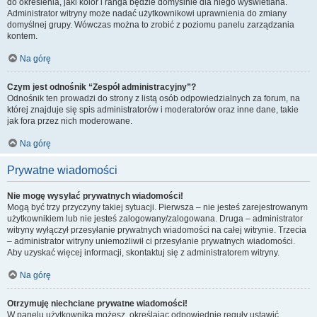
do określenia, jaki kolor i ranga będzie domyślnie dla niego wyświetlana.
Administrator witryny może nadać użytkownikowi uprawnienia do zmiany
domyślnej grupy. Wówczas można to zrobić z poziomu panelu zarządzania
kontem.
Na górę
Czym jest odnośnik “Zespół administracyjny”?
Odnośnik ten prowadzi do strony z listą osób odpowiedzialnych za forum, na
której znajduje się spis administratorów i moderatorów oraz inne dane, takie
jak fora przez nich moderowane.
Na górę
Prywatne wiadomości
Nie mogę wysyłać prywatnych wiadomości!
Mogą być trzy przyczyny takiej sytuacji. Pierwsza – nie jesteś zarejestrowanym
użytkownikiem lub nie jesteś zalogowany/zalogowana. Druga – administrator
witryny wyłączył przesyłanie prywatnych wiadomości na całej witrynie. Trzecia
– administrator witryny uniemożliwił ci przesyłanie prywatnych wiadomości.
Aby uzyskać więcej informacji, skontaktuj się z administratorem witryny.
Na górę
Otrzymuję niechciane prywatne wiadomości!
W panelu użytkownika możesz, określając odpowiednie reguły ustawić