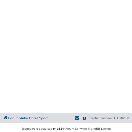
Forum klubu Corsa Sport
Strefa czasowa
UTC+02:00
Technologię dostarcza
phpBB
® Forum Software © phpBB Limited