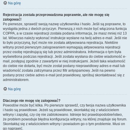
Na górę
Rejestracja została przeprowadzona poprawnie, ale nie mogę się
zalogować!
Po pierwsze, sprawdź swoją nazwę użytkownika i hasło. Jeśli są poprawne, to
wystąpiła jedna z dwóch przyczyn. Pierwszą z nich może być włączona funkcja
COPPA, a w czasie rejestracji została podana informacja, że masz mniej niż 13
lat. Wówczas należy wykonać instrukcje wysłane na twój adres e-mail. Jeśli nie
to było przyczyną, być może nie została aktywowana rejestracja. Niektóre
witryny przed pierwszym zalogowaniem wymagają aktywowania rejestracji
przez osobę rejestrującą się lub przez administratora. Informacja o tym była
wyświetlona podczas rejestracji. Jeśli została wysłana do ciebie wiadomość e-
mail, postępuj zgodnie z zawartymi w niej instrukcjami. Jeżeli taka wiadomość
do ciebie nie dotarła, być może został podany nieprawidłowy adres e-mail lub
wiadomość została zatrzymana przez filtr antyspamowy. Jeśli na pewno
podany przez ciebie adres e-mail jest prawidłowy, spróbuj skontaktować się z
administratorem.
Na górę
Dlaczego nie mogę się zalogować?
Powodów może być kilka. Po pierwsze sprawdź, czy twoja nazwa użytkownika
i hasło są prawidłowe. Jeżeli są prawidłowe, skontaktuj się z właścicielem
witryny i zapytaj, czy cię nie zablokowano. Istnieje też prawdopodobieństwo,
że problem powoduje błędna konfiguracja witryny, na której znajduje się forum.
Skontaktuj się z właścicielem witryny i powiadom go o tym problemie. Musi on
go naprawić.