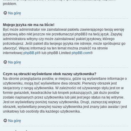
problem.
Na górę
Mojego języka nie ma na liście!
Być może administrator nie zainstalował pakietu zawierającego twoją wersję
językową albo nikt jeszcze nie przetłumaczył phpBB3 na twój język. Zapytaj
administratora witryny czy może zainstalować pakiet językowy, którego
potrzebujesz. Jeśli pakiet dla twojego języka nie istnieje, może spróbujesz go
utworzyć. Więcej informacji na ten temat można znaleźć na stronie
internetowej
phpBB.pl
® lub phpBB Limited
phpBB.com
®
Na górę
Czym są obrazki wyświetlane obok nazwy użytkownika?
Na stronie przeglądania postów, w miejscu, gdzie są wyświetlane informacje o
użytkowniku, mogą być wyświetlane dwa obrazki. Pierwszy obrazek jest
skojarzony z rangą użytkownika. W zależności od używanego stylu jest on w
formie gwiazdek, kwadracików lub kropek pokazujących, jak dużo postów
zostało napisanych przez użytkownika lub jaki jest jego status na tej witrynie.
Jest on wyświetlany poniżej nazwy użytkownika. Drugi, zazwyczaj większy
obrazek, wyświetlany powyżej nazwy użytkownika jest znany jako awatar i jest
unikatowy lub osobisty dla każdego użytkownika.
Na górę