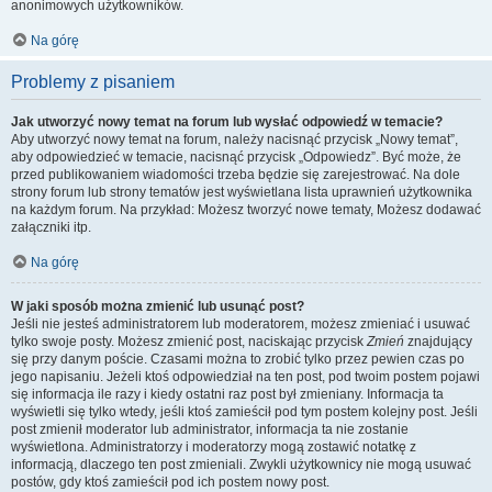
anonimowych użytkowników.
Na górę
Problemy z pisaniem
Jak utworzyć nowy temat na forum lub wysłać odpowiedź w temacie?
Aby utworzyć nowy temat na forum, należy nacisnąć przycisk „Nowy temat”,
aby odpowiedzieć w temacie, nacisnąć przycisk „Odpowiedz”. Być może, że
przed publikowaniem wiadomości trzeba będzie się zarejestrować. Na dole
strony forum lub strony tematów jest wyświetlana lista uprawnień użytkownika
na każdym forum. Na przykład: Możesz tworzyć nowe tematy, Możesz dodawać
załączniki itp.
Na górę
W jaki sposób można zmienić lub usunąć post?
Jeśli nie jesteś administratorem lub moderatorem, możesz zmieniać i usuwać
tylko swoje posty. Możesz zmienić post, naciskając przycisk
Zmień
znajdujący
się przy danym poście. Czasami można to zrobić tylko przez pewien czas po
jego napisaniu. Jeżeli ktoś odpowiedział na ten post, pod twoim postem pojawi
się informacja ile razy i kiedy ostatni raz post był zmieniany. Informacja ta
wyświetli się tylko wtedy, jeśli ktoś zamieścił pod tym postem kolejny post. Jeśli
post zmienił moderator lub administrator, informacja ta nie zostanie
wyświetlona. Administratorzy i moderatorzy mogą zostawić notatkę z
informacją, dlaczego ten post zmieniali. Zwykli użytkownicy nie mogą usuwać
postów, gdy ktoś zamieścił pod ich postem nowy post.