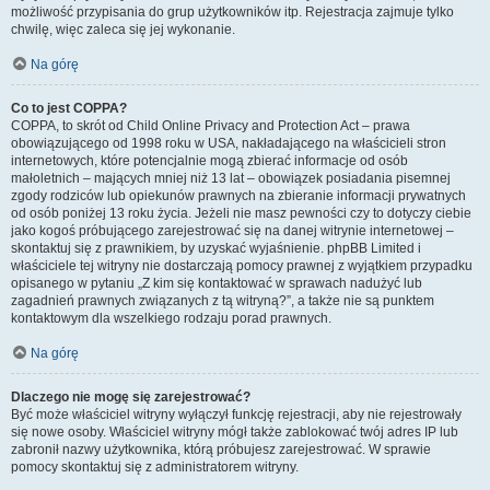
możliwość przypisania do grup użytkowników itp. Rejestracja zajmuje tylko
chwilę, więc zaleca się jej wykonanie.
Na górę
Co to jest COPPA?
COPPA, to skrót od Child Online Privacy and Protection Act – prawa
obowiązującego od 1998 roku w USA, nakładającego na właścicieli stron
internetowych, które potencjalnie mogą zbierać informacje od osób
małoletnich – mających mniej niż 13 lat – obowiązek posiadania pisemnej
zgody rodziców lub opiekunów prawnych na zbieranie informacji prywatnych
od osób poniżej 13 roku życia. Jeżeli nie masz pewności czy to dotyczy ciebie
jako kogoś próbującego zarejestrować się na danej witrynie internetowej –
skontaktuj się z prawnikiem, by uzyskać wyjaśnienie. phpBB Limited i
właściciele tej witryny nie dostarczają pomocy prawnej z wyjątkiem przypadku
opisanego w pytaniu „Z kim się kontaktować w sprawach nadużyć lub
zagadnień prawnych związanych z tą witryną?”, a także nie są punktem
kontaktowym dla wszelkiego rodzaju porad prawnych.
Na górę
Dlaczego nie mogę się zarejestrować?
Być może właściciel witryny wyłączył funkcję rejestracji, aby nie rejestrowały
się nowe osoby. Właściciel witryny mógł także zablokować twój adres IP lub
zabronił nazwy użytkownika, którą próbujesz zarejestrować. W sprawie
pomocy skontaktuj się z administratorem witryny.