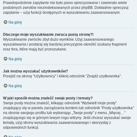
Prawdopodobnie zapytanie nie było jasno sprecyzowane i zawierało wiele
podobnych zwrotów niezindeksowanych przez phpBB. Dokładnie sprecyzuj
zapytanie – użyj funkcji dostępnych w wyszukiwaniu zaawansowanym.
Na górę
Dlaczego moje wyszukiwanie zwraca pustą stronę?!
Wyszukiwanie zwróciło zbyt dużo wyników. Użyj zaawansowanego
wyszukiwania i postaraj się bardziej precyzyjnie określić szukany fragment
oraz fora, które mają być przeszukane.
Na górę
Jak można wyszukać użytkowników?
Przejdź na stronę “Użytkownicy” i kliknij odnośnik “Znajdź użytkownika”.
Na górę
W jaki sposób można znaleźć swoje posty i tematy?
Swoje posty można znaleźć, klikając odnośnik “Wyświetl moje posty”
znajdujący się w panelu zarządzania kontem lub odnośnik “Posty użytkownika”
na stronie swojego profilu lub wybierając „Twoje posty” z menu „Więcej…”
znajdującego się w górnym lewym rogu witryny. Jeśli chcesz wyszukać swoje
tematy, użyj strony wyszukiwania zaawansowanego i skorzystaj z
odpowiednich funkcji.