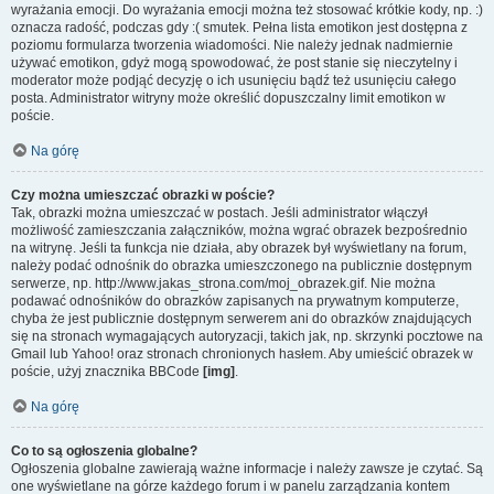
wyrażania emocji. Do wyrażania emocji można też stosować krótkie kody, np. :)
oznacza radość, podczas gdy :( smutek. Pełna lista emotikon jest dostępna z
poziomu formularza tworzenia wiadomości. Nie należy jednak nadmiernie
używać emotikon, gdyż mogą spowodować, że post stanie się nieczytelny i
moderator może podjąć decyzję o ich usunięciu bądź też usunięciu całego
posta. Administrator witryny może określić dopuszczalny limit emotikon w
poście.
Na górę
Czy można umieszczać obrazki w poście?
Tak, obrazki można umieszczać w postach. Jeśli administrator włączył
możliwość zamieszczania załączników, można wgrać obrazek bezpośrednio
na witrynę. Jeśli ta funkcja nie działa, aby obrazek był wyświetlany na forum,
należy podać odnośnik do obrazka umieszczonego na publicznie dostępnym
serwerze, np. http://www.jakas_strona.com/moj_obrazek.gif. Nie można
podawać odnośników do obrazków zapisanych na prywatnym komputerze,
chyba że jest publicznie dostępnym serwerem ani do obrazków znajdujących
się na stronach wymagających autoryzacji, takich jak, np. skrzynki pocztowe na
Gmail lub Yahoo! oraz stronach chronionych hasłem. Aby umieścić obrazek w
poście, użyj znacznika BBCode
[img]
.
Na górę
Co to są ogłoszenia globalne?
Ogłoszenia globalne zawierają ważne informacje i należy zawsze je czytać. Są
one wyświetlane na górze każdego forum i w panelu zarządzania kontem