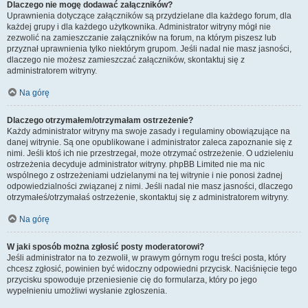
Dlaczego nie mogę dodawać załączników?
Uprawnienia dotyczące załączników są przydzielane dla każdego forum, dla
każdej grupy i dla każdego użytkownika. Administrator witryny mógł nie
zezwolić na zamieszczanie załączników na forum, na którym piszesz lub
przyznał uprawnienia tylko niektórym grupom. Jeśli nadal nie masz jasności,
dlaczego nie możesz zamieszczać załączników, skontaktuj się z
administratorem witryny.
Na górę
Dlaczego otrzymałem/otrzymałam ostrzeżenie?
Każdy administrator witryny ma swoje zasady i regulaminy obowiązujące na
danej witrynie. Są one opublikowane i administrator zaleca zapoznanie się z
nimi. Jeśli ktoś ich nie przestrzegał, może otrzymać ostrzeżenie. O udzieleniu
ostrzeżenia decyduje administrator witryny. phpBB Limited nie ma nic
wspólnego z ostrzeżeniami udzielanymi na tej witrynie i nie ponosi żadnej
odpowiedzialności związanej z nimi. Jeśli nadal nie masz jasności, dlaczego
otrzymałeś/otrzymałaś ostrzeżenie, skontaktuj się z administratorem witryny.
Na górę
W jaki sposób można zgłosić posty moderatorowi?
Jeśli administrator na to zezwolił, w prawym górnym rogu treści posta, który
chcesz zgłosić, powinien być widoczny odpowiedni przycisk. Naciśnięcie tego
przycisku spowoduje przeniesienie cię do formularza, który po jego
wypełnieniu umożliwi wysłanie zgłoszenia.