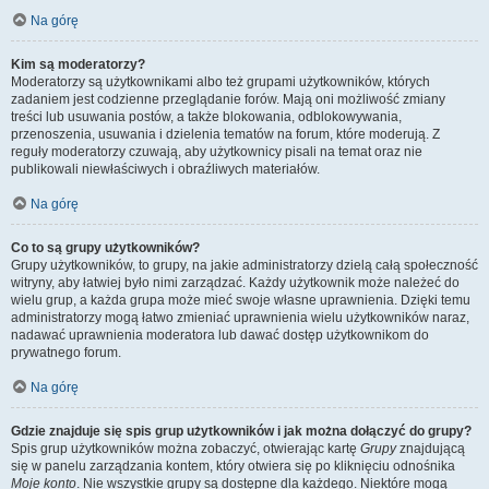
Na górę
Kim są moderatorzy?
Moderatorzy są użytkownikami albo też grupami użytkowników, których
zadaniem jest codzienne przeglądanie forów. Mają oni możliwość zmiany
treści lub usuwania postów, a także blokowania, odblokowywania,
przenoszenia, usuwania i dzielenia tematów na forum, które moderują. Z
reguły moderatorzy czuwają, aby użytkownicy pisali na temat oraz nie
publikowali niewłaściwych i obraźliwych materiałów.
Na górę
Co to są grupy użytkowników?
Grupy użytkowników, to grupy, na jakie administratorzy dzielą całą społeczność
witryny, aby łatwiej było nimi zarządzać. Każdy użytkownik może należeć do
wielu grup, a każda grupa może mieć swoje własne uprawnienia. Dzięki temu
administratorzy mogą łatwo zmieniać uprawnienia wielu użytkowników naraz,
nadawać uprawnienia moderatora lub dawać dostęp użytkownikom do
prywatnego forum.
Na górę
Gdzie znajduje się spis grup użytkowników i jak można dołączyć do grupy?
Spis grup użytkowników można zobaczyć, otwierając kartę
Grupy
znajdującą
się w panelu zarządzania kontem, który otwiera się po kliknięciu odnośnika
Moje konto
. Nie wszystkie grupy są dostępne dla każdego. Niektóre mogą