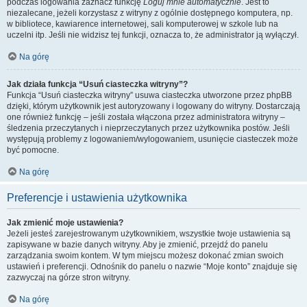
podczas logowania zaznacz funkcję
Loguj mnie automatycznie
. Jest to
niezalecane, jeżeli korzystasz z witryny z ogólnie dostępnego komputera, np.
w bibliotece, kawiarence internetowej, sali komputerowej w szkole lub na
uczelni itp. Jeśli nie widzisz tej funkcji, oznacza to, że administrator ją wyłączył.
Na górę
Jak działa funkcja “Usuń ciasteczka witryny”?
Funkcja “Usuń ciasteczka witryny” usuwa ciasteczka utworzone przez phpBB
dzięki, którym użytkownik jest autoryzowany i logowany do witryny. Dostarczają
one również funkcję – jeśli została włączona przez administratora witryny –
śledzenia przeczytanych i nieprzeczytanych przez użytkownika postów. Jeśli
występują problemy z logowaniem/wylogowaniem, usunięcie ciasteczek może
być pomocne.
Na górę
Preferencje i ustawienia użytkownika
Jak zmienić moje ustawienia?
Jeżeli jesteś zarejestrowanym użytkownikiem, wszystkie twoje ustawienia są
zapisywane w bazie danych witryny. Aby je zmienić, przejdź do panelu
zarządzania swoim kontem. W tym miejscu możesz dokonać zmian swoich
ustawień i preferencji. Odnośnik do panelu o nazwie “Moje konto” znajduje się
zazwyczaj na górze stron witryny.
Na górę