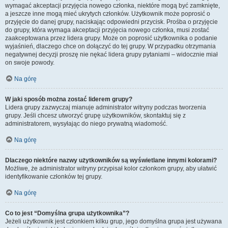
wymagać akceptacji przyjęcia nowego członka, niektóre mogą być zamknięte,
a jeszcze inne mogą mieć ukrytych członków. Użytkownik może poprosić o
przyjęcie do danej grupy, naciskając odpowiedni przycisk. Prośba o przyjęcie
do grupy, która wymaga akceptacji przyjęcia nowego członka, musi zostać
zaakceptowana przez lidera grupy. Może on poprosić użytkownika o podanie
wyjaśnień, dlaczego chce on dołączyć do tej grupy. W przypadku otrzymania
negatywnej decyzji proszę nie nękać lidera grupy pytaniami – widocznie miał
on swoje powody.
Na górę
W jaki sposób można zostać liderem grupy?
Lidera grupy zazwyczaj mianuje administrator witryny podczas tworzenia
grupy. Jeśli chcesz utworzyć grupę użytkowników, skontaktuj się z
administratorem, wysyłając do niego prywatną wiadomość.
Na górę
Dlaczego niektóre nazwy użytkowników są wyświetlane innymi kolorami?
Możliwe, że administrator witryny przypisał kolor członkom grupy, aby ułatwić
identyfikowanie członków tej grupy.
Na górę
Co to jest “Domyślna grupa użytkownika”?
Jeżeli użytkownik jest członkiem kilku grup, jego domyślna grupa jest używana