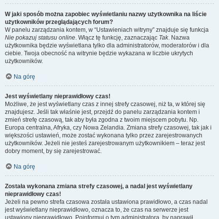
W jaki sposób można zapobiec wyświetlaniu nazwy użytkownika na liście
użytkowników przeglądających forum?
W panelu zarządzania kontem, w “Ustawieniach witryny” znajduje się funkcja
Nie pokazuj statusu online
. Włącz tę funkcję, zaznaczając
Tak
. Nazwa
użytkownika będzie wyświetlana tylko dla administratorów, moderatorów i dla
ciebie. Twoja obecność na witrynie będzie wykazana w liczbie ukrytych
użytkowników.
Na górę
Jest wyświetlany nieprawidłowy czas!
Możliwe, że jest wyświetlany czas z innej strefy czasowej, niż ta, w której się
znajdujesz. Jeśli tak właśnie jest, przejdź do panelu zarządzania kontem i
zmień strefę czasową, tak aby była zgodna z twoim miejscem pobytu. Np.
Europa centralna, Afryka, czy Nowa Zelandia. Zmiana strefy czasowej, tak jak i
większości ustawień, może zostać wykonana tylko przez zarejestrowanych
użytkowników. Jeżeli nie jesteś zarejestrowanym użytkownikiem – teraz jest
dobry moment, by się zarejestrować.
Na górę
Została wykonana zmiana strefy czasowej, a nadal jest wyświetlany
nieprawidłowy czas!
Jeżeli na pewno strefa czasowa została ustawiona prawidłowo, a czas nadal
jest wyświetlany nieprawidłowo, oznacza to, że czas na serwerze jest
ustawiony nieprawidłowo. Poinformuj o tym administratora, by naprawił