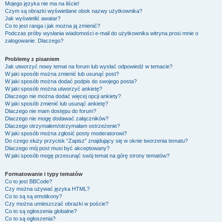
Mojego języka nie ma na liście!
Czym są obrazki wyświetlane obok nazwy użytkownika?
Jak wyświetlić awatar?
Co to jest ranga i jak można ją zmienić?
Podczas próby wysłania wiadomości e-mail do użytkownika witryna prosi mnie o
zalogowanie. Dlaczego?
Problemy z pisaniem
Jak utworzyć nowy temat na forum lub wysłać odpowiedź w temacie?
W jaki sposób można zmienić lub usunąć post?
W jaki sposób można dodać podpis do swojego posta?
W jaki sposób można utworzyć ankietę?
Dlaczego nie można dodać więcej opcji ankiety?
W jaki sposób zmienić lub usunąć ankietę?
Dlaczego nie mam dostępu do forum?
Dlaczego nie mogę dodawać załączników?
Dlaczego otrzymałem/otrzymałam ostrzeżenie?
W jaki sposób można zgłosić posty moderatorowi?
Do czego służy przycisk “Zapisz” znajdujący się w oknie tworzenia tematu?
Dlaczego mój post musi być akceptowany?
W jaki sposób mogę przesunąć swój temat na górę strony tematów?
Formatowanie i typy tematów
Co to jest BBCode?
Czy można używać języka HTML?
Co to są są emotikony?
Czy można umieszczać obrazki w poście?
Co to są ogłoszenia globalne?
Co to są ogłoszenia?