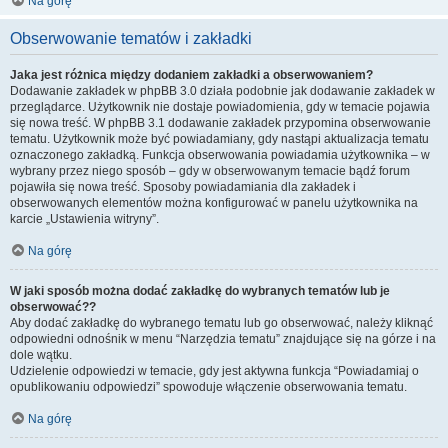
Na górę
Obserwowanie tematów i zakładki
Jaka jest różnica między dodaniem zakładki a obserwowaniem?
Dodawanie zakładek w phpBB 3.0 działa podobnie jak dodawanie zakładek w
przeglądarce. Użytkownik nie dostaje powiadomienia, gdy w temacie pojawia
się nowa treść. W phpBB 3.1 dodawanie zakładek przypomina obserwowanie
tematu. Użytkownik może być powiadamiany, gdy nastąpi aktualizacja tematu
oznaczonego zakładką. Funkcja obserwowania powiadamia użytkownika – w
wybrany przez niego sposób – gdy w obserwowanym temacie bądź forum
pojawiła się nowa treść. Sposoby powiadamiania dla zakładek i
obserwowanych elementów można konfigurować w panelu użytkownika na
karcie „Ustawienia witryny”.
Na górę
W jaki sposób można dodać zakładkę do wybranych tematów lub je
obserwować??
Aby dodać zakładkę do wybranego tematu lub go obserwować, należy kliknąć
odpowiedni odnośnik w menu “Narzędzia tematu” znajdujące się na górze i na
dole wątku.
Udzielenie odpowiedzi w temacie, gdy jest aktywna funkcja “Powiadamiaj o
opublikowaniu odpowiedzi” spowoduje włączenie obserwowania tematu.
Na górę