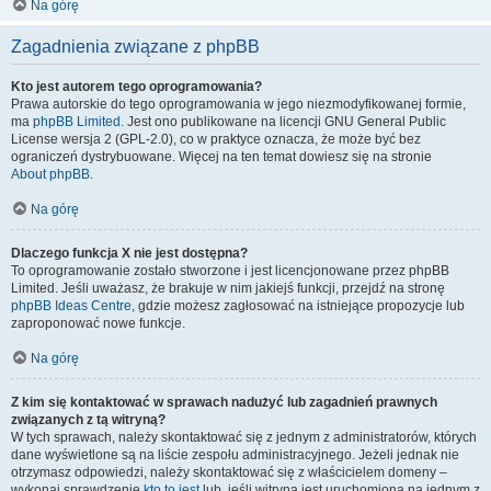
Na górę
Zagadnienia związane z phpBB
Kto jest autorem tego oprogramowania?
Prawa autorskie do tego oprogramowania w jego niezmodyfikowanej formie,
ma
phpBB Limited
. Jest ono publikowane na licencji GNU General Public
License wersja 2 (GPL-2.0), co w praktyce oznacza, że może być bez
ograniczeń dystrybuowane. Więcej na ten temat dowiesz się na stronie
About phpBB
.
Na górę
Dlaczego funkcja X nie jest dostępna?
To oprogramowanie zostało stworzone i jest licencjonowane przez phpBB
Limited. Jeśli uważasz, że brakuje w nim jakiejś funkcji, przejdź na stronę
phpBB Ideas Centre
, gdzie możesz zagłosować na istniejące propozycje lub
zaproponować nowe funkcje.
Na górę
Z kim się kontaktować w sprawach nadużyć lub zagadnień prawnych
związanych z tą witryną?
W tych sprawach, należy skontaktować się z jednym z administratorów, których
dane wyświetlone są na liście zespołu administracyjnego. Jeżeli jednak nie
otrzymasz odpowiedzi, należy skontaktować się z właścicielem domeny –
wykonaj sprawdzenie
kto to jest
lub, jeśli witryna jest uruchomiona na jednym z