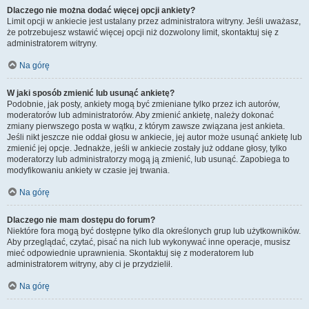
Dlaczego nie można dodać więcej opcji ankiety?
Limit opcji w ankiecie jest ustalany przez administratora witryny. Jeśli uważasz,
że potrzebujesz wstawić więcej opcji niż dozwolony limit, skontaktuj się z
administratorem witryny.
Na górę
W jaki sposób zmienić lub usunąć ankietę?
Podobnie, jak posty, ankiety mogą być zmieniane tylko przez ich autorów,
moderatorów lub administratorów. Aby zmienić ankietę, należy dokonać
zmiany pierwszego posta w wątku, z którym zawsze związana jest ankieta.
Jeśli nikt jeszcze nie oddał głosu w ankiecie, jej autor może usunąć ankietę lub
zmienić jej opcje. Jednakże, jeśli w ankiecie zostały już oddane głosy, tylko
moderatorzy lub administratorzy mogą ją zmienić, lub usunąć. Zapobiega to
modyfikowaniu ankiety w czasie jej trwania.
Na górę
Dlaczego nie mam dostępu do forum?
Niektóre fora mogą być dostępne tylko dla określonych grup lub użytkowników.
Aby przeglądać, czytać, pisać na nich lub wykonywać inne operacje, musisz
mieć odpowiednie uprawnienia. Skontaktuj się z moderatorem lub
administratorem witryny, aby ci je przydzielił.
Na górę