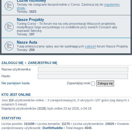
Luźne rozmowy
Tematy nie związane bezpośrednio z Corsa. Zastosuj się do
regulaminu
działu
.
Tematy:
1623
Nasze Projekty
Tuning Corsy - To forum ma na celu prezentację Waszych projektów,
modyfikacji i tego wszystkiego co zrobiliście przy swoich Corsach aby
poprawić fabrykę.
Tematy:
197
Nasze Auta
Tutaj umieszczamy opisy aut nie spełniających
założeń
forum Nasze Projekty
Tematy:
259
ZALOGUJ SIĘ
•
ZAREJESTRUJ SIĘ
Nazwa użytkownika:
Hasło:
Nie pamiętam hasła
Zapamiętaj mnie
KTO JEST ONLINE
Jest
110
użytkowników online :: 3 zarejestrowanych, 0 ukrytych i 107 gości (wg danych z
ostatnich 5 minut)
Najwięcej użytkowników (
2132
) było online 23 lut 2026, o 04:18
STATYSTYKI
Liczba postów:
161698
• Liczba tematów:
11175
• Liczba użytkowników:
10829
• Ostatnio
zarejestrowany użytkownik:
OutfitHuddle
• Total images
4645