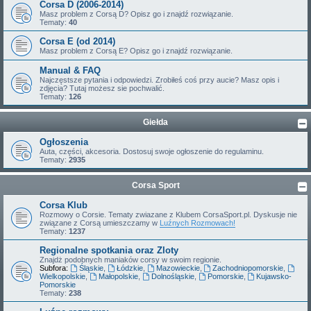
Corsa D (2006-2014)
Masz problem z Corsą D? Opisz go i znajdź rozwiązanie.
Tematy:
40
Corsa E (od 2014)
Masz problem z Corsą E? Opisz go i znajdź rozwiązanie.
Manual & FAQ
Najczęstsze pytania i odpowiedzi. Zrobiłeś coś przy aucie? Masz opis i
zdjęcia? Tutaj możesz sie pochwalić.
Tematy:
126
Giełda
Ogłoszenia
Auta, części, akcesoria. Dostosuj swoje ogłoszenie do regulaminu.
Tematy:
2935
Corsa Sport
Corsa Klub
Rozmowy o Corsie. Tematy zwiazane z Klubem CorsaSport.pl. Dyskusje nie
związane z Corsą umieszczamy w
Luźnych Rozmowach!
Tematy:
1237
Regionalne spotkania oraz Zloty
Znajdż podobnych maniaków corsy w swoim regionie.
Subfora:
Śląskie
,
Łódzkie
,
Mazowieckie
,
Zachodniopomorskie
,
Wielkopolskie
,
Małopolskie
,
Dolnośląskie
,
Pomorskie
,
Kujawsko-
Pomorskie
Tematy:
238