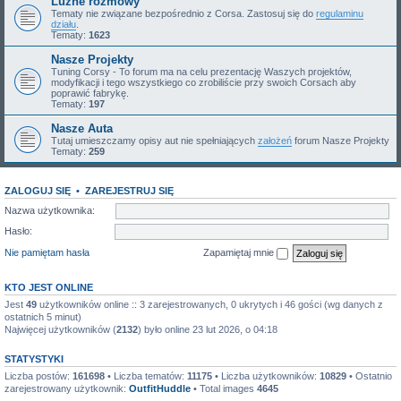
Luźne rozmowy
Tematy nie związane bezpośrednio z Corsa. Zastosuj się do
regulaminu
działu
.
Tematy:
1623
Nasze Projekty
Tuning Corsy - To forum ma na celu prezentację Waszych projektów,
modyfikacji i tego wszystkiego co zrobiliście przy swoich Corsach aby
poprawić fabrykę.
Tematy:
197
Nasze Auta
Tutaj umieszczamy opisy aut nie spełniających
założeń
forum Nasze Projekty
Tematy:
259
ZALOGUJ SIĘ
•
ZAREJESTRUJ SIĘ
Nazwa użytkownika:
Hasło:
Nie pamiętam hasła
Zapamiętaj mnie
KTO JEST ONLINE
Jest
49
użytkowników online :: 3 zarejestrowanych, 0 ukrytych i 46 gości (wg danych z
ostatnich 5 minut)
Najwięcej użytkowników (
2132
) było online 23 lut 2026, o 04:18
STATYSTYKI
Liczba postów:
161698
• Liczba tematów:
11175
• Liczba użytkowników:
10829
• Ostatnio
zarejestrowany użytkownik:
OutfitHuddle
• Total images
4645