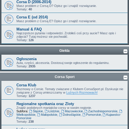
Corsa D (2006-2014)
Masz problem z Corsą D? Opisz go i znajdź rozwiązanie.
Tematy:
40
Corsa E (od 2014)
Masz problem z Corsą E? Opisz go i znajdź rozwiązanie.
Manual & FAQ
Najczęstsze pytania i odpowiedzi. Zrobiłeś coś przy aucie? Masz opis i
zdjęcia? Tutaj możesz sie pochwalić.
Tematy:
126
Giełda
Ogłoszenia
Auta, części, akcesoria. Dostosuj swoje ogłoszenie do regulaminu.
Tematy:
2935
Corsa Sport
Corsa Klub
Rozmowy o Corsie. Tematy zwiazane z Klubem CorsaSport.pl. Dyskusje nie
związane z Corsą umieszczamy w
Luźnych Rozmowach!
Tematy:
1237
Regionalne spotkania oraz Zloty
Znajdż podobnych maniaków corsy w swoim regionie.
Subfora:
Śląskie
,
Łódzkie
,
Mazowieckie
,
Zachodniopomorskie
,
Wielkopolskie
,
Małopolskie
,
Dolnośląskie
,
Pomorskie
,
Kujawsko-
Pomorskie
Tematy:
238