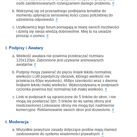
osób zainteresowanych rozwiązaniem danego problemu.
#
Wstrzymaj się od przesadnego podbijania tematów do
momentu upłynięcia sensownej ilości czasu potrzebnej do
udzielenia odpowiedzi.
#
Użytkownicy tego forum pomagają w miarę swoich możliwości
i dzielą się swoja wiedzą dobrowolnie. Miej to na uwadze
prosząc o pomoc.
#
Podpisy i Awatary
Wielkość awatara nie powinna przekraczać rozmiaru
120x120px. Zabronione jest używanie animowanych
awatarów.
#
Podpisy mogą zawierać do pięciu linijek tekstu normalnej
wielkości LUB pojedyńczy obrazek, którego wielkość nie
przekracza 60px wysokości, 468px szerokości wraz z dwoma
linijkami tekstu małej wielkości. Wykorzystywana w podpisach
czcionka powinna być normalnej lub małej wielkości.
#
Linki w podpisach są ograniczone do 5 linków do stron, i nie
mogą się powtarzać (tzn. 5 linków do tej samej strony jest
niedozwolone) Linkowane strony nie mogą być nadmiernie
komercyjne. Reklamowanie swoich stron jest dozwolone.
#
Moderacja
Wszystkie powyższe zasady dotyczące postów mają również
zastosowanie do systemu wiadomości prywatnych.
#