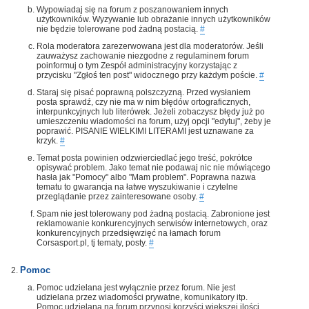
Wypowiadaj się na forum z poszanowaniem innych
użytkowników. Wyzywanie lub obrażanie innych użytkowników
nie będzie tolerowane pod żadną postacią.
#
Rola moderatora zarezerwowana jest dla moderatorów. Jeśli
zauważysz zachowanie niezgodne z regulaminem forum
poinformuj o tym Zespół administracyjny korzystając z
przycisku "Zgłoś ten post" widocznego przy każdym poście.
#
Staraj się pisać poprawną polszczyzną. Przed wysłaniem
posta sprawdź, czy nie ma w nim błędów ortograficznych,
interpunkcyjnych lub literówek. Jeżeli zobaczysz błędy już po
umieszczeniu wiadomości na forum, użyj opcji "edytuj", żeby je
poprawić. PISANIE WIELKIMI LITERAMI jest uznawane za
krzyk.
#
Temat posta powinien odzwierciedlać jego treść, pokrótce
opisywać problem. Jako temat nie podawaj nic nie mówiącego
hasła jak "Pomocy" albo "Mam problem". Poprawna nazwa
tematu to gwarancja na łatwe wyszukiwanie i czytelne
przeglądanie przez zainteresowane osoby.
#
Spam nie jest tolerowany pod żadną postacią. Zabronione jest
reklamowanie konkurencyjnych serwisów internetowych, oraz
konkurencyjnych przedsięwzięć na łamach forum
Corsasport.pl, tj tematy, posty.
#
Pomoc
Pomoc udzielana jest wyłącznie przez forum. Nie jest
udzielana przez wiadomości prywatne, komunikatory itp.
Pomoc udzielana na forum przynosi korzyści większej ilości