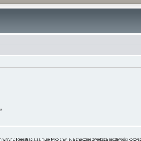
ji
itryny. Rejestracja zajmuje tylko chwilę, a znacznie zwiększa możliwości korzyst