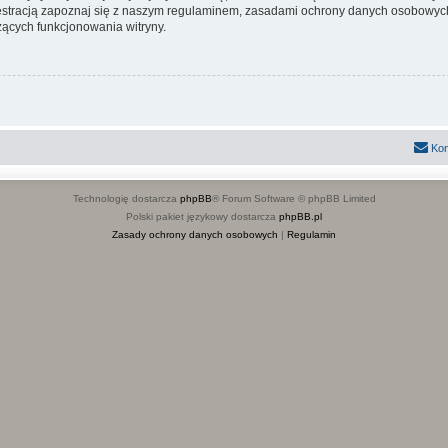
stracją zapoznaj się z naszym regulaminem, zasadami ochrony danych osobowych
ących funkcjonowania witryny.
Kon
Technologię dostarcza
phpBB
® Forum Software © phpBB Limited
Polski pakiet językowy dostarcza
phpBB.pl
Zasady ochrony danych osobowych
|
Regulamin