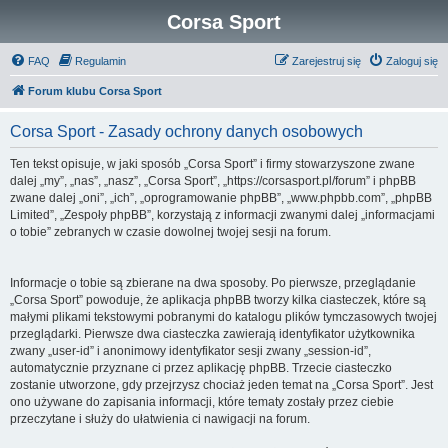
Corsa Sport
FAQ
Regulamin
Zarejestruj się
Zaloguj się
Forum klubu Corsa Sport
Corsa Sport - Zasady ochrony danych osobowych
Ten tekst opisuje, w jaki sposób „Corsa Sport” i firmy stowarzyszone zwane
dalej „my”, „nas”, „nasz”, „Corsa Sport”, „https://corsasport.pl/forum” i phpBB
zwane dalej „oni”, „ich”, „oprogramowanie phpBB”, „www.phpbb.com”, „phpBB
Limited”, „Zespoły phpBB”, korzystają z informacji zwanymi dalej „informacjami
o tobie” zebranych w czasie dowolnej twojej sesji na forum.
Informacje o tobie są zbierane na dwa sposoby. Po pierwsze, przeglądanie
„Corsa Sport” powoduje, że aplikacja phpBB tworzy kilka ciasteczek, które są
małymi plikami tekstowymi pobranymi do katalogu plików tymczasowych twojej
przeglądarki. Pierwsze dwa ciasteczka zawierają identyfikator użytkownika
zwany „user-id” i anonimowy identyfikator sesji zwany „session-id”,
automatycznie przyznane ci przez aplikację phpBB. Trzecie ciasteczko
zostanie utworzone, gdy przejrzysz chociaż jeden temat na „Corsa Sport”. Jest
ono używane do zapisania informacji, które tematy zostały przez ciebie
przeczytane i służy do ułatwienia ci nawigacji na forum.