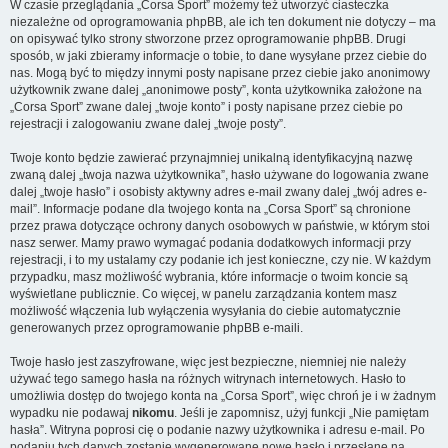
W czasie przeglądania „Corsa Sport” możemy też utworzyć ciasteczka
niezależne od oprogramowania phpBB, ale ich ten dokument nie dotyczy – ma
on opisywać tylko strony stworzone przez oprogramowanie phpBB. Drugi
sposób, w jaki zbieramy informacje o tobie, to dane wysyłane przez ciebie do
nas. Mogą być to między innymi posty napisane przez ciebie jako anonimowy
użytkownik zwane dalej „anonimowe posty”, konta użytkownika założone na
„Corsa Sport” zwane dalej „twoje konto” i posty napisane przez ciebie po
rejestracji i zalogowaniu zwane dalej „twoje posty”.
Twoje konto będzie zawierać przynajmniej unikalną identyfikacyjną nazwę
zwaną dalej „twoja nazwa użytkownika”, hasło używane do logowania zwane
dalej „twoje hasło” i osobisty aktywny adres e-mail zwany dalej „twój adres e-
mail”. Informacje podane dla twojego konta na „Corsa Sport” są chronione
przez prawa dotyczące ochrony danych osobowych w państwie, w którym stoi
nasz serwer. Mamy prawo wymagać podania dodatkowych informacji przy
rejestracji, i to my ustalamy czy podanie ich jest konieczne, czy nie. W każdym
przypadku, masz możliwość wybrania, które informacje o twoim koncie są
wyświetlane publicznie. Co więcej, w panelu zarządzania kontem masz
możliwość włączenia lub wyłączenia wysyłania do ciebie automatycznie
generowanych przez oprogramowanie phpBB e-maili.
Twoje hasło jest zaszyfrowane, więc jest bezpieczne, niemniej nie należy
używać tego samego hasła na różnych witrynach internetowych. Hasło to
umożliwia dostęp do twojego konta na „Corsa Sport”, więc chroń je i w żadnym
wypadku nie podawaj
nikomu
. Jeśli je zapomnisz, użyj funkcji „Nie pamiętam
hasła”. Witryna poprosi cię o podanie nazwy użytkownika i adresu e-mail. Po
podaniu tych danych zostanie wygenerowane nowe hasło i przesłane na