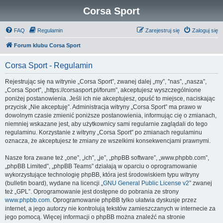
Corsa Sport
FAQ
Regulamin
Zarejestruj się
Zaloguj się
Forum klubu Corsa Sport
Corsa Sport - Regulamin
Rejestrując się na witrynie „Corsa Sport”, zwanej dalej „my”, ”nas”, „nasza”,
„Corsa Sport”, „https://corsasport.pl/forum”, akceptujesz wyszczególnione
poniżej postanowienia. Jeśli ich nie akceptujesz, opuść to miejsce, naciskając
przycisk „Nie akceptuję”. Administracja witryny „Corsa Sport” ma prawo w
dowolnym czasie zmienić poniższe postanowienia, informując cię o zmianach,
niemniej wskazane jest, aby użytkownicy sami regularnie zaglądali do tego
regulaminu. Korzystanie z witryny „Corsa Sport” po zmianach regulaminu
oznacza, że akceptujesz te zmiany ze wszelkimi konsekwencjami prawnymi.
Nasze fora zwane też „one”, „ich”, „je”, „phpBB software”, „www.phpbb.com”,
„phpBB Limited”, „phpBB Teams” działają w oparciu o oprogramowanie
wykorzystujące technologię phpBB, która jest środowiskiem typu witryny
(bulletin board), wydane na licencji „
GNU General Public License v2
” zwanej
też „GPL”. Oprogramowanie jest dostępne do pobrania ze strony
www.phpbb.com
. Oprogramowanie phpBB tylko ułatwia dyskusje przez
internet, a jego autorzy nie kontrolują tekstów zamieszczanych w internecie za
jego pomocą. Więcej informacji o phpBB można znaleźć na stronie