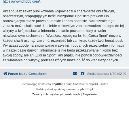
https://www.phpbb.com/
.
Akceptujesz zakaz publikowania wypowiedzi o charakterze obraźliwym,
oszczerczym, propagującym treści niezgodne z polskim prawem lub
naruszającym cudze prawa autorskie i dobra osobiste. Naruszenie tego
zakazu może skutkować dla ciebie całkowitym zablokowaniem dostępu do tej
witryny, a twój dostawca internetu zostanie powiadomiony o twoim
niewłaściwym zachowaniu. Wyrażasz zgodę na to, że „Corsa Sport” może w
każdej chwili usunąć, zmienić, przenieść lub zamknąć każdy twój temat, post.
Wyrażasz zgodę na zapisywanie wszystkich podanych przez ciebie informacji
w naszej bazie danych. Informacje te nie będą przekazywane nikomu bez
twojej zgody, ale ani „Corsa Sport”, ani phpBB nie ponosi odpowiedzialności
za włamania do witryny, podczas których może dojść do kradzieży danych.
Forum klubu Corsa Sport
Strefa czasowa
UTC+02:00
Technologię dostarcza
phpBB
® Forum Software © phpBB Limited
Polski pakiet językowy dostarcza
phpBB.pl
Zasady ochrony danych osobowych
|
Regulamin