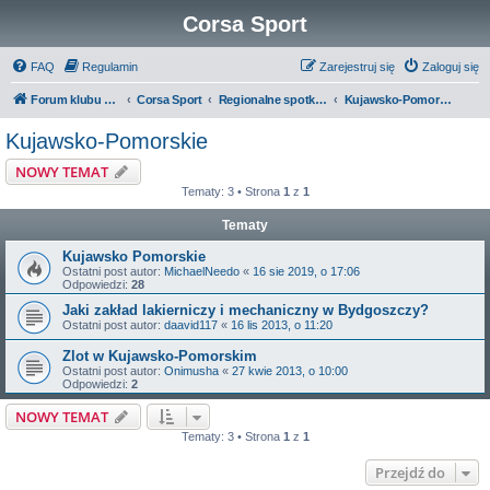
Corsa Sport
FAQ
Regulamin
Zarejestruj się
Zaloguj się
Forum klubu Corsa Sport
Corsa Sport
Regionalne spotkania oraz Zloty
Kujawsko-Pomorskie
Kujawsko-Pomorskie
NOWY TEMAT
Tematy: 3 • Strona
1
z
1
Tematy
Kujawsko Pomorskie
Ostatni post autor:
MichaelNeedo
«
16 sie 2019, o 17:06
Odpowiedzi:
28
Jaki zakład lakierniczy i mechaniczny w Bydgoszczy?
Ostatni post autor:
daavid117
«
16 lis 2013, o 11:20
Zlot w Kujawsko-Pomorskim
Ostatni post autor:
Onimusha
«
27 kwie 2013, o 10:00
Odpowiedzi:
2
NOWY TEMAT
Tematy: 3 • Strona
1
z
1
Przejdź do