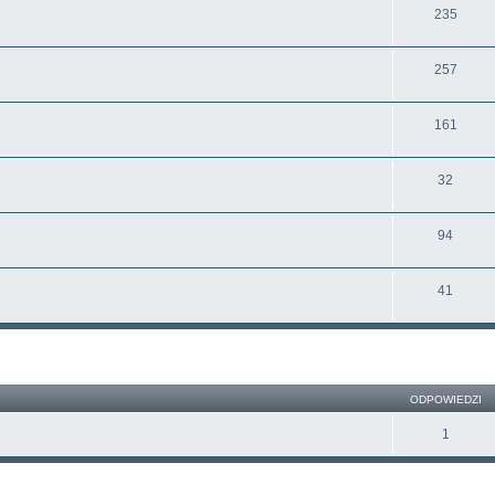
235
257
161
32
94
41
ODPOWIEDZI
1