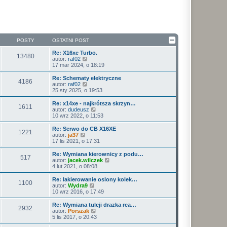
POSTY
OSTATNI POST
Re: X16xe Turbo.
13480
W
autor:
raf02
y
17 mar 2024, o 18:19
ś
w
Re: Schematy elektryczne
4186
i
W
autor:
raf02
e
y
25 sty 2025, o 19:53
t
ś
l
w
Re: x14xe - najkrótsza skrzyn…
1611
n
i
W
autor:
dudeusz
a
e
y
10 wrz 2022, o 11:53
j
t
ś
n
l
w
Re: Serwo do CB X16XE
o
1221
n
i
W
autor:
ja37
w
a
e
y
17 lis 2021, o 17:31
s
j
t
ś
z
n
l
w
Re: Wymiana kierownicy z podu…
y
o
517
n
i
W
autor:
jacek.wilczek
p
w
a
e
y
4 lut 2021, o 08:08
o
s
j
t
ś
s
z
n
l
w
Re: lakierowanie oslony kolek…
t
y
o
1100
n
i
W
autor:
Wydra9
p
w
a
e
y
10 wrz 2016, o 17:49
o
s
j
t
ś
s
z
n
l
w
Re: Wymiana tuleji drazka rea…
t
y
o
2932
n
i
W
autor:
Porszak
p
w
a
e
y
5 lis 2017, o 20:43
o
s
j
t
ś
s
z
n