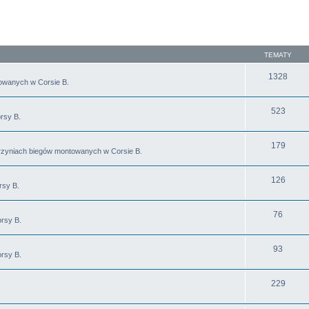
TEMATY
1328
towanych w Corsie B.
523
rsy B.
179
krzyniach biegów montowanych w Corsie B.
126
rsy B.
76
rsy B.
93
rsy B.
229