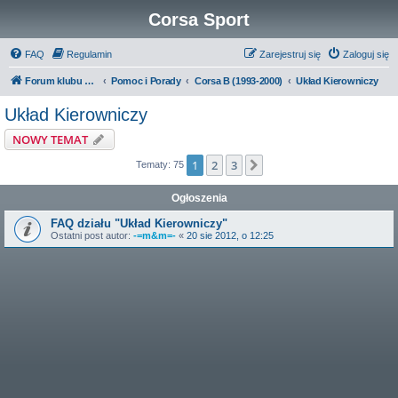
Corsa Sport
FAQ
Regulamin
Zarejestruj się
Zaloguj się
Forum klubu Corsa Sport
Pomoc i Porady
Corsa B (1993-2000)
Układ Kierowniczy
Układ Kierowniczy
NOWY TEMAT
1
2
3
Następna
Tematy: 75
Ogłoszenia
FAQ działu "Układ Kierowniczy"
Ostatni post autor:
-=m&m=-
«
20 sie 2012, o 12:25