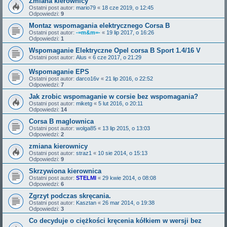
Zmiana kierownicy
Ostatni post autor:
mario79
«
18 cze 2019, o 12:45
Odpowiedzi:
9
Montaz wspomagania elektrycznego Corsa B
Ostatni post autor:
-=m&m=-
«
19 lip 2017, o 16:26
Odpowiedzi:
1
Wspomaganie Elektryczne Opel corsa B Sport 1.4/16 V
Ostatni post autor:
Alus
«
6 cze 2017, o 21:29
Wspomaganie EPS
Ostatni post autor:
darco16v
«
21 lip 2016, o 22:52
Odpowiedzi:
7
Jak zrobic wspomaganie w corsie bez wspomagania?
Ostatni post autor:
miketg
«
5 lut 2016, o 20:11
Odpowiedzi:
14
Corsa B maglownica
Ostatni post autor:
wolga85
«
13 lip 2015, o 13:03
Odpowiedzi:
2
zmiana kierownicy
Ostatni post autor:
straz1
«
10 sie 2014, o 15:13
Odpowiedzi:
9
Skrzywiona kierownica
Ostatni post autor:
STELMI
«
29 kwie 2014, o 08:08
Odpowiedzi:
6
Zgrzyt podczas skręcania.
Ostatni post autor:
Kasztan
«
26 mar 2014, o 19:38
Odpowiedzi:
3
Co decyduje o ciężkości kręcenia kółkiem w wersji bez