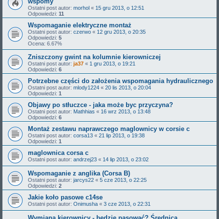
wspomy
Ostatni post autor:
morhol
«
15 gru 2013, o 12:51
Odpowiedzi:
11
Wspomaganie elektryczne montaż
Ostatni post autor:
czerwo
«
12 gru 2013, o 20:35
Odpowiedzi:
5
Ocena: 6.67%
Zniszczony gwint na kolumnie kierowniczej
Ostatni post autor:
ja37
«
1 gru 2013, o 19:21
Odpowiedzi:
6
Potrzebne części do założenia wspomagania hydraulicznego
Ostatni post autor:
mlody1224
«
20 lis 2013, o 20:04
Odpowiedzi:
1
Objawy po stłuczce - jaka może byc przyczyna?
Ostatni post autor:
Mathhias
«
16 wrz 2013, o 13:48
Odpowiedzi:
6
Montaż zestawu naprawczego maglownicy w corsie c
Ostatni post autor:
corsa13
«
21 lip 2013, o 19:38
Odpowiedzi:
1
maglownica corsa c
Ostatni post autor:
andrzej23
«
14 lip 2013, o 23:02
Wspomaganie z anglika (Corsa B)
Ostatni post autor:
jarcys22
«
5 cze 2013, o 22:25
Odpowiedzi:
2
Jakie koło pasowe c14se
Ostatni post autor:
Onimusha
«
3 cze 2013, o 22:31
Wymiana kierownicy - będzie pasować? Średnica