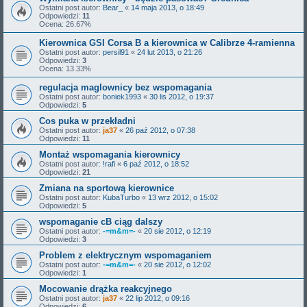
Ostatni post autor:
Bear_
«
14 maja 2013, o 18:49
Odpowiedzi:
11
Ocena: 26.67%
Kierownica GSI Corsa B a kierownica w Calibrze 4-ramienna
Ostatni post autor:
persil91
«
24 lut 2013, o 21:26
Odpowiedzi:
3
Ocena: 13.33%
regulacja maglownicy bez wspomagania
Ostatni post autor:
boniek1993
«
30 lis 2012, o 19:37
Odpowiedzi:
5
Cos puka w przekładni
Ostatni post autor:
ja37
«
26 paź 2012, o 07:38
Odpowiedzi:
11
Montaż wspomagania kierownicy
Ostatni post autor:
!rafi
«
6 paź 2012, o 18:52
Odpowiedzi:
21
Zmiana na sportową kierownice
Ostatni post autor:
KubaTurbo
«
13 wrz 2012, o 15:02
Odpowiedzi:
5
wspomaganie cB ciąg dalszy
Ostatni post autor:
-=m&m=-
«
20 sie 2012, o 12:19
Odpowiedzi:
3
Problem z elektrycznym wspomaganiem
Ostatni post autor:
-=m&m=-
«
20 sie 2012, o 12:02
Odpowiedzi:
1
Mocowanie drążka reakcyjnego
Ostatni post autor:
ja37
«
22 lip 2012, o 09:16
Odpowiedzi:
6