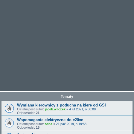
Tematy
Wymiana kierownicy z poducha na kiere od GSI
Ostatni post autor:
jacek.wilczek
«
4 lut 2021, o 08:08
Odpowiedzi:
21
Wspomaganie elektryczne do c20xe
Ostatni post autor:
seba
«
21 paź 2019, o 19:53
Odpowiedzi:
15