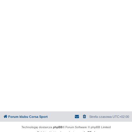
Forum klubu Corsa Sport
Strefa czasowa
UTC+02:00
Technologię dostarcza
phpBB
® Forum Software © phpBB Limited