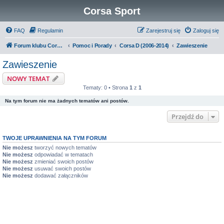
Corsa Sport
FAQ
Regulamin
Zarejestruj się
Zaloguj się
Forum klubu Corsa Sport
Pomoc i Porady
Corsa D (2006-2014)
Zawieszenie
Zawieszenie
NOWY TEMAT
Tematy: 0 • Strona
1
z
1
Na tym forum nie ma żadnych tematów ani postów.
Przejdź do
TWOJE UPRAWNIENIA NA TYM FORUM
Nie możesz
tworzyć nowych tematów
Nie możesz
odpowiadać w tematach
Nie możesz
zmieniać swoich postów
Nie możesz
usuwać swoich postów
Nie możesz
dodawać załączników