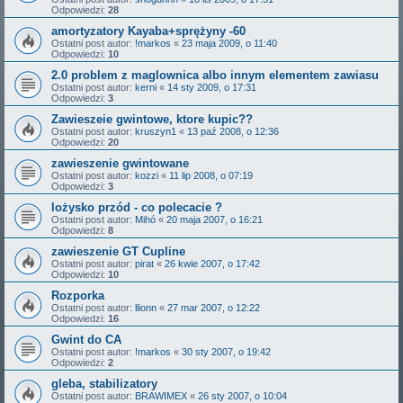
Odpowiedzi:
28
amortyzatory Kayaba+sprężyny -60
Ostatni post autor:
!markos
«
23 maja 2009, o 11:40
Odpowiedzi:
10
2.0 problem z maglownica albo innym elementem zawiasu
Ostatni post autor:
kerni
«
14 sty 2009, o 17:31
Odpowiedzi:
3
Zawieszeie gwintowe, ktore kupic??
Ostatni post autor:
kruszyn1
«
13 paź 2008, o 12:36
Odpowiedzi:
20
zawieszenie gwintowane
Ostatni post autor:
kozzi
«
11 lip 2008, o 07:19
Odpowiedzi:
3
lożysko przód - co polecacie ?
Ostatni post autor:
Mihó
«
20 maja 2007, o 16:21
Odpowiedzi:
8
zawieszenie GT Cupline
Ostatni post autor:
pirat
«
26 kwie 2007, o 17:42
Odpowiedzi:
10
Rozporka
Ostatni post autor:
llionn
«
27 mar 2007, o 12:22
Odpowiedzi:
16
Gwint do CA
Ostatni post autor:
!markos
«
30 sty 2007, o 19:42
Odpowiedzi:
2
gleba, stabilizatory
Ostatni post autor:
BRAWIMEX
«
26 sty 2007, o 10:04