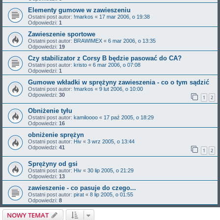
Elementy gumowe w zawieszeniu
Ostatni post autor:
!markos
«
17 mar 2006, o 19:38
Odpowiedzi:
1
Zawieszenie sportowe
Ostatni post autor:
BRAWIMEX
«
6 mar 2006, o 13:35
Odpowiedzi:
19
Czy stabilizator z Corsy B będzie pasować do CA?
Ostatni post autor:
kristo
«
6 mar 2006, o 07:08
Odpowiedzi:
1
Gumowe wkładki w sprężyny zawieszenia - co o tym sądzić
Ostatni post autor:
!markos
«
9 lut 2006, o 10:00
Odpowiedzi:
30
1
2
Obniżenie tyłu
Ostatni post autor:
kamiloooo
«
17 paź 2005, o 18:29
Odpowiedzi:
16
obniżenie sprężyn
Ostatni post autor:
Hiv
«
3 wrz 2005, o 13:44
Odpowiedzi:
41
1
2
Sprężyny od gsi
Ostatni post autor:
Hiv
«
30 lip 2005, o 21:29
Odpowiedzi:
13
zawieszenie - co pasuje do czego...
Ostatni post autor:
pirat
«
8 lip 2005, o 01:55
Odpowiedzi:
8
NOWY TEMAT