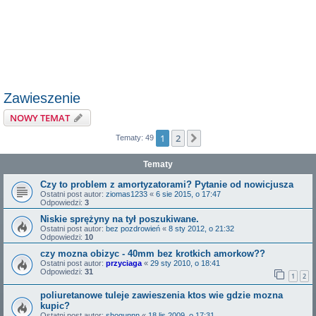
Zawieszenie
NOWY TEMAT
1
2
Następna
Tematy: 49
Tematy
Czy to problem z amortyzatorami? Pytanie od nowicjusza
Ostatni post autor:
ziomas1233
«
6 sie 2015, o 17:47
Odpowiedzi:
3
Niskie sprężyny na tył poszukiwane.
Ostatni post autor:
bez pozdrowień
«
8 sty 2012, o 21:32
Odpowiedzi:
10
czy mozna obizyc - 40mm bez krotkich amorkow??
Ostatni post autor:
przyciaga
«
29 sty 2010, o 18:41
Odpowiedzi:
31
1
2
poliuretanowe tuleje zawieszenia ktos wie gdzie mozna
kupic?
Ostatni post autor:
shogunnn
«
18 lis 2009, o 17:31