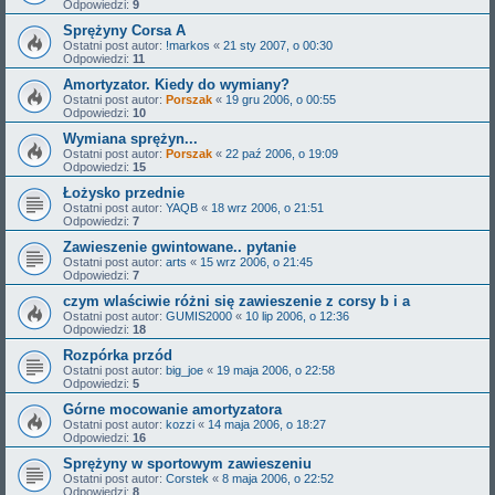
Odpowiedzi:
9
Sprężyny Corsa A
Ostatni post autor:
!markos
«
21 sty 2007, o 00:30
Odpowiedzi:
11
Amortyzator. Kiedy do wymiany?
Ostatni post autor:
Porszak
«
19 gru 2006, o 00:55
Odpowiedzi:
10
Wymiana sprężyn...
Ostatni post autor:
Porszak
«
22 paź 2006, o 19:09
Odpowiedzi:
15
Łożysko przednie
Ostatni post autor:
YAQB
«
18 wrz 2006, o 21:51
Odpowiedzi:
7
Zawieszenie gwintowane.. pytanie
Ostatni post autor:
arts
«
15 wrz 2006, o 21:45
Odpowiedzi:
7
czym wlaściwie różni się zawieszenie z corsy b i a
Ostatni post autor:
GUMIS2000
«
10 lip 2006, o 12:36
Odpowiedzi:
18
Rozpórka przód
Ostatni post autor:
big_joe
«
19 maja 2006, o 22:58
Odpowiedzi:
5
Górne mocowanie amortyzatora
Ostatni post autor:
kozzi
«
14 maja 2006, o 18:27
Odpowiedzi:
16
Sprężyny w sportowym zawieszeniu
Ostatni post autor:
Corstek
«
8 maja 2006, o 22:52
Odpowiedzi:
8