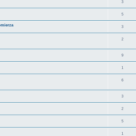
3
5
omierza
3
2
9
1
6
3
2
5
1