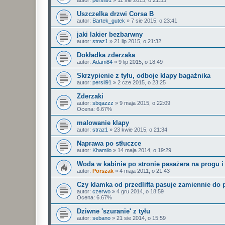
Uszczelka drzwi Corsa B
autor:
Bartek_gutek
»
7 sie 2015, o 23:41
jaki lakier bezbarwny
autor:
straz1
»
21 lip 2015, o 21:32
Dokładka zderzaka
autor:
Adam84
»
9 lip 2015, o 18:49
Skrzypienie z tyłu, odboje klapy bagażnika
autor:
persil91
»
2 cze 2015, o 23:25
Zderzaki
autor:
sbqazzz
»
9 maja 2015, o 22:09
Ocena: 6.67%
malowanie klapy
autor:
straz1
»
23 kwie 2015, o 21:34
Naprawa po stłuczce
autor:
Khamilo
»
14 maja 2014, o 19:29
Woda w kabinie po stronie pasażera na progu 
autor:
Porszak
»
4 maja 2011, o 21:43
Czy klamka od przedlifta pasuje zamiennie do p
autor:
czerwo
»
4 gru 2014, o 18:59
Ocena: 6.67%
Dziwne 'szuranie' z tyłu
autor:
sebano
»
21 sie 2014, o 15:59