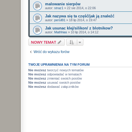
malowanie sierpów
autor:
straz1
»
22 sie 2014, o 22:06
Jak nazywa się ta część/jak ją znaleźć
autor:
persil91
»
18 lip 2014, o 19:47
Jak usunac klej/silikon/ z blotnikow?
autor:
Mathhias
»
10 lip 2014, o 14:12
NOWY TEMAT
Wróć do wykazu forów
TWOJE UPRAWNIENIA NA TYM FORUM
Nie możesz
tworzyć nowych tematów
Nie możesz
odpowiadać w tematach
Nie możesz
zmieniać swoich postów
Nie możesz
usuwać swoich postów
Nie możesz
dodawać załączników