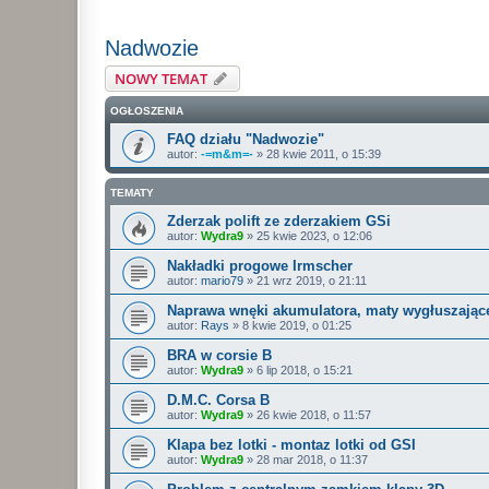
Nadwozie
NOWY TEMAT
OGŁOSZENIA
FAQ działu "Nadwozie"
autor:
-=m&m=-
»
28 kwie 2011, o 15:39
TEMATY
Zderzak polift ze zderzakiem GSi
autor:
Wydra9
»
25 kwie 2023, o 12:06
Nakładki progowe Irmscher
autor:
mario79
»
21 wrz 2019, o 21:11
Naprawa wnęki akumulatora, maty wygłuszając
autor:
Rays
»
8 kwie 2019, o 01:25
BRA w corsie B
autor:
Wydra9
»
6 lip 2018, o 15:21
D.M.C. Corsa B
autor:
Wydra9
»
26 kwie 2018, o 11:57
Klapa bez lotki - montaz lotki od GSI
autor:
Wydra9
»
28 mar 2018, o 11:37