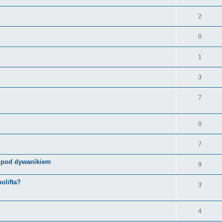
2
0
1
3
7
0
7
i pod dywanikiem
9
olifta?
3
4