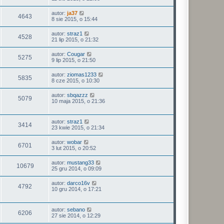
autor:
ja37
4643
8 sie 2015, o 15:44
autor:
straz1
4528
21 lip 2015, o 21:32
autor:
Cougar
5275
9 lip 2015, o 21:50
autor:
ziomas1233
5835
8 cze 2015, o 10:30
autor:
sbqazzz
5079
10 maja 2015, o 21:36
autor:
straz1
3414
23 kwie 2015, o 21:34
autor:
wobar
6701
3 lut 2015, o 20:52
autor:
mustang33
10679
25 gru 2014, o 09:09
autor:
darco16v
4792
10 gru 2014, o 17:21
autor:
sebano
6206
27 sie 2014, o 12:29