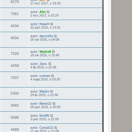
6279
17 wrz 2017, o 19:18
autor:
Alm
7081
2 wrz 2017, o 23:24
autor:
Kwach
4434
22 paź 2016, o 13:31
autor:
darco16v
4934
25 sie 2016, o 09:08
autor:
Wydra9
7526
18 sie 2016, o 15:40
autor:
Jaca.
4458
4 lip 2016, o 22:46
autor:
czerwo
7507
4 maja 2016, o 03:35
autor:
Maćko
5300
24 lis 2015, o 22:46
autor:
Baros22
5665
25 paź 2015, o 20:55
autor:
fenri95
5598
3 paź 2015, o 21:09
autor:
CorsaCG
4489
11 sie 2015, o 22:08