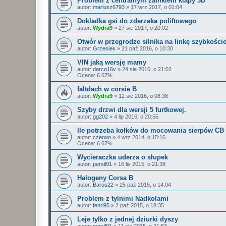
Problem z centralnym zamkiem klapy 3D
autor:
mariusz6793
»
17 wrz 2017, o 01:04
Dokladka gsi do zderzaka poliftowego
autor:
Wydra9
»
27 sie 2017, o 20:02
Otwór w przegrodze silnika na linkę szybkości
autor:
Grzesiek
»
21 paź 2016, o 10:30
VIN jaką wersję mamy
autor:
darco16v
»
24 sie 2016, o 21:02
Ocena: 6.67%
faltdach w corsie B
autor:
Wydra9
»
12 sie 2016, o 08:38
Szyby drzwi dla wersji 5 furtkowej.
autor:
gg202
»
4 lip 2016, o 20:55
Ile potrzeba kołków do mocowania sierpów CB
autor:
czerwo
»
4 wrz 2014, o 15:16
Ocena: 6.67%
Wycieraczka uderza o słupek
autor:
persil91
»
16 lis 2015, o 21:38
Halogeny Corsa B
autor:
Baros22
»
25 paź 2015, o 14:04
Problem z tylnimi Nadkolami
autor:
fenri95
»
2 paź 2015, o 18:35
Leje tylko z jednej dziurki dyszy
autor:
persil91
»
11 sie 2015, o 21:53