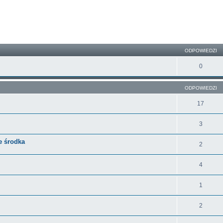
ODPOWIEDZI
0
ODPOWIEDZI
17
3
e środka
2
4
1
2