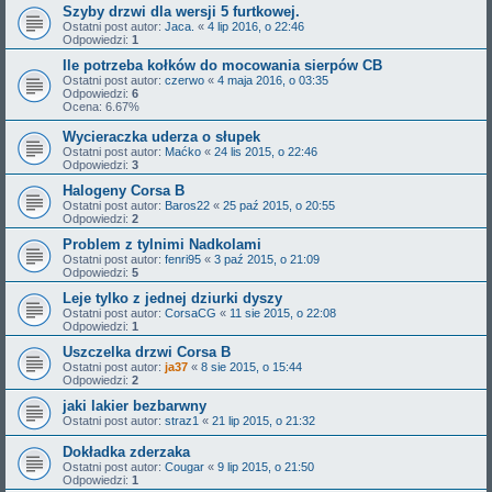
Szyby drzwi dla wersji 5 furtkowej.
Ostatni post autor:
Jaca.
«
4 lip 2016, o 22:46
Odpowiedzi:
1
Ile potrzeba kołków do mocowania sierpów CB
Ostatni post autor:
czerwo
«
4 maja 2016, o 03:35
Odpowiedzi:
6
Ocena: 6.67%
Wycieraczka uderza o słupek
Ostatni post autor:
Maćko
«
24 lis 2015, o 22:46
Odpowiedzi:
3
Halogeny Corsa B
Ostatni post autor:
Baros22
«
25 paź 2015, o 20:55
Odpowiedzi:
2
Problem z tylnimi Nadkolami
Ostatni post autor:
fenri95
«
3 paź 2015, o 21:09
Odpowiedzi:
5
Leje tylko z jednej dziurki dyszy
Ostatni post autor:
CorsaCG
«
11 sie 2015, o 22:08
Odpowiedzi:
1
Uszczelka drzwi Corsa B
Ostatni post autor:
ja37
«
8 sie 2015, o 15:44
Odpowiedzi:
2
jaki lakier bezbarwny
Ostatni post autor:
straz1
«
21 lip 2015, o 21:32
Dokładka zderzaka
Ostatni post autor:
Cougar
«
9 lip 2015, o 21:50
Odpowiedzi:
1