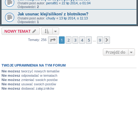
Ostatni post autor:
persil91
«
22 lip 2014, o 01:04
Odpowiedzi:
2
Jak usunac klej/silikon/ z blotnikow?
Ostatni post autor:
chudy
«
13 lip 2014, o 11:13
Odpowiedzi:
1
NOWY TEMAT
Strona
1
z
9
1
2
3
4
5
9
Następna
Tematy: 256
…
Przejdź do
TWOJE UPRAWNIENIA NA TYM FORUM
Nie możesz
tworzyć nowych tematów
Nie możesz
odpowiadać w tematach
Nie możesz
zmieniać swoich postów
Nie możesz
usuwać swoich postów
Nie możesz
dodawać załączników