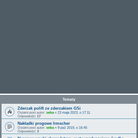
Tematy
Zderzak polift ze zderzakiem GSi
Ostatni post autor:
seba
«
23 maja 2023, o 17:11
Odpowiedzi:
17
Nakładki progowe Irmscher
Ostatni post autor:
seba
«
9 paź 2019, o 16:45
Odpowiedzi:
3