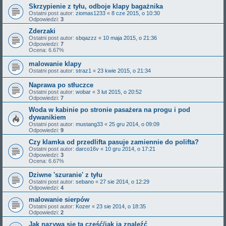
Skrzypienie z tyłu, odboje klapy bagażnika
Ostatni post autor:
ziomas1233
«
8 cze 2015, o 10:30
Odpowiedzi:
3
Zderzaki
Ostatni post autor:
sbqazzz
«
10 maja 2015, o 21:36
Odpowiedzi:
7
Ocena: 6.67%
malowanie klapy
Ostatni post autor:
straz1
«
23 kwie 2015, o 21:34
Naprawa po stłuczce
Ostatni post autor:
wobar
«
3 lut 2015, o 20:52
Odpowiedzi:
7
Woda w kabinie po stronie pasażera na progu i pod
dywanikiem
Ostatni post autor:
mustang33
«
25 gru 2014, o 09:09
Odpowiedzi:
9
Czy klamka od przedlifta pasuje zamiennie do polifta?
Ostatni post autor:
darco16v
«
10 gru 2014, o 17:21
Odpowiedzi:
3
Ocena: 6.67%
Dziwne 'szuranie' z tyłu
Ostatni post autor:
sebano
«
27 sie 2014, o 12:29
Odpowiedzi:
4
malowanie sierpów
Ostatni post autor:
Kozer
«
23 sie 2014, o 18:35
Odpowiedzi:
2
Jak nazywa się ta część/jak ją znaleźć