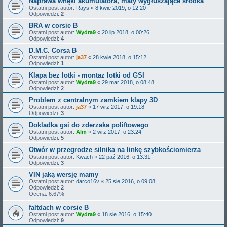
Naprawa wnęki akumulatora, maty wygłuszające środka
Ostatni post autor:
Rays
«
8 kwie 2019, o 12:20
Odpowiedzi:
2
BRA w corsie B
Ostatni post autor:
Wydra9
«
20 lip 2018, o 00:26
Odpowiedzi:
4
D.M.C. Corsa B
Ostatni post autor:
ja37
«
28 kwie 2018, o 15:12
Odpowiedzi:
1
Klapa bez lotki - montaz lotki od GSI
Ostatni post autor:
Wydra9
«
29 mar 2018, o 08:48
Odpowiedzi:
2
Problem z centralnym zamkiem klapy 3D
Ostatni post autor:
ja37
«
17 wrz 2017, o 19:18
Odpowiedzi:
3
Dokladka gsi do zderzaka poliftowego
Ostatni post autor:
Alm
«
2 wrz 2017, o 23:24
Odpowiedzi:
5
Otwór w przegrodze silnika na linkę szybkościomierza
Ostatni post autor:
Kwach
«
22 paź 2016, o 13:31
Odpowiedzi:
3
VIN jaką wersję mamy
Ostatni post autor:
darco16v
«
25 sie 2016, o 09:08
Odpowiedzi:
2
Ocena: 6.67%
faltdach w corsie B
Ostatni post autor:
Wydra9
«
18 sie 2016, o 15:40
Odpowiedzi:
9