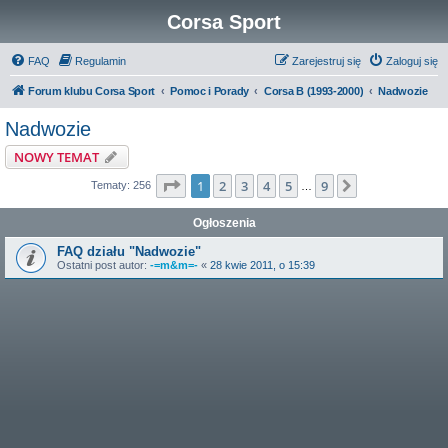
Corsa Sport
FAQ
Regulamin
Zarejestruj się
Zaloguj się
Forum klubu Corsa Sport
Pomoc i Porady
Corsa B (1993-2000)
Nadwozie
Nadwozie
NOWY TEMAT
Strona
1
z
9
1
2
3
4
5
9
Następna
Tematy: 256
…
Ogłoszenia
FAQ działu "Nadwozie"
Ostatni post autor:
-=m&m=-
«
28 kwie 2011, o 15:39