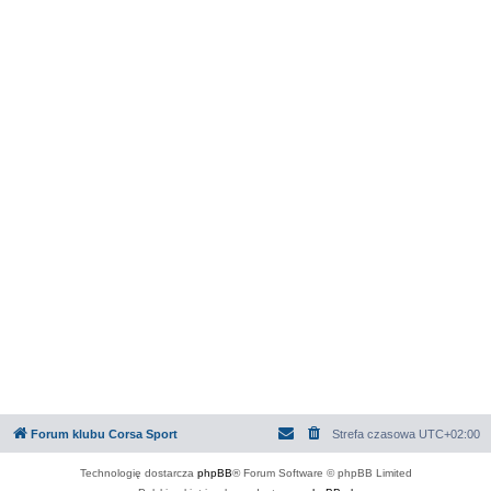
Forum klubu Corsa Sport
Strefa czasowa
UTC+02:00
Technologię dostarcza
phpBB
® Forum Software © phpBB Limited