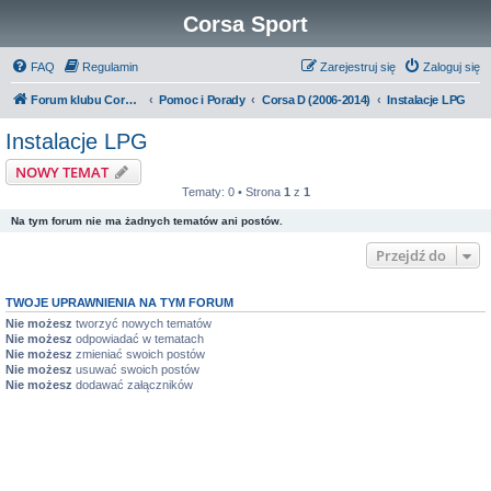
Corsa Sport
FAQ
Regulamin
Zarejestruj się
Zaloguj się
Forum klubu Corsa Sport
Pomoc i Porady
Corsa D (2006-2014)
Instalacje LPG
Instalacje LPG
NOWY TEMAT
Tematy: 0 • Strona
1
z
1
Na tym forum nie ma żadnych tematów ani postów.
Przejdź do
TWOJE UPRAWNIENIA NA TYM FORUM
Nie możesz
tworzyć nowych tematów
Nie możesz
odpowiadać w tematach
Nie możesz
zmieniać swoich postów
Nie możesz
usuwać swoich postów
Nie możesz
dodawać załączników