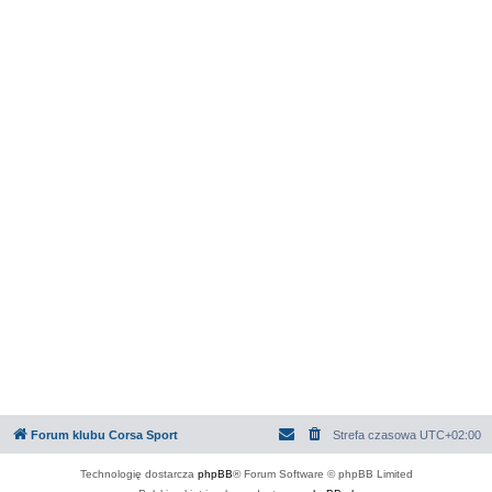
Forum klubu Corsa Sport
Strefa czasowa
UTC+02:00
Technologię dostarcza
phpBB
® Forum Software © phpBB Limited