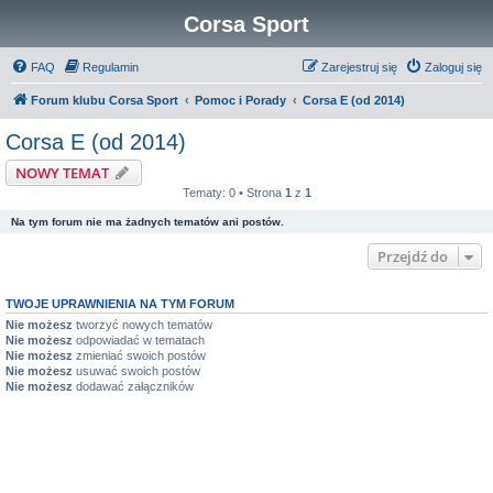
Corsa Sport
FAQ
Regulamin
Zarejestruj się
Zaloguj się
Forum klubu Corsa Sport
Pomoc i Porady
Corsa E (od 2014)
Corsa E (od 2014)
NOWY TEMAT
Tematy: 0 • Strona
1
z
1
Na tym forum nie ma żadnych tematów ani postów.
Przejdź do
TWOJE UPRAWNIENIA NA TYM FORUM
Nie możesz
tworzyć nowych tematów
Nie możesz
odpowiadać w tematach
Nie możesz
zmieniać swoich postów
Nie możesz
usuwać swoich postów
Nie możesz
dodawać załączników