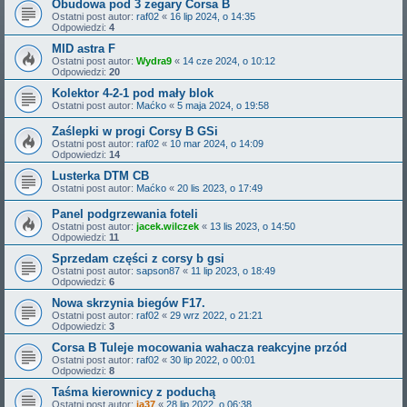
Obudowa pod 3 zegary Corsa B
Ostatni post autor:
raf02
«
16 lip 2024, o 14:35
Odpowiedzi:
4
MID astra F
Ostatni post autor:
Wydra9
«
14 cze 2024, o 10:12
Odpowiedzi:
20
Kolektor 4-2-1 pod mały blok
Ostatni post autor:
Maćko
«
5 maja 2024, o 19:58
Zaślepki w progi Corsy B GSi
Ostatni post autor:
raf02
«
10 mar 2024, o 14:09
Odpowiedzi:
14
Lusterka DTM CB
Ostatni post autor:
Maćko
«
20 lis 2023, o 17:49
Panel podgrzewania foteli
Ostatni post autor:
jacek.wilczek
«
13 lis 2023, o 14:50
Odpowiedzi:
11
Sprzedam części z corsy b gsi
Ostatni post autor:
sapson87
«
11 lip 2023, o 18:49
Odpowiedzi:
6
Nowa skrzynia biegów F17.
Ostatni post autor:
raf02
«
29 wrz 2022, o 21:21
Odpowiedzi:
3
Corsa B Tuleje mocowania wahacza reakcyjne przód
Ostatni post autor:
raf02
«
30 lip 2022, o 00:01
Odpowiedzi:
8
Taśma kierownicy z poduchą
Ostatni post autor:
ja37
«
28 lip 2022, o 06:38