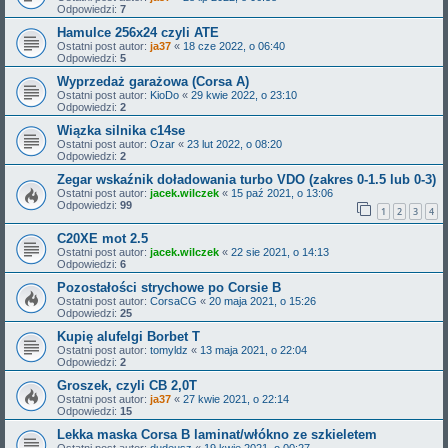
Odpowiedzi:
7
Hamulce 256x24 czyli ATE
Ostatni post autor:
ja37
«
18 cze 2022, o 06:40
Odpowiedzi:
5
Wyprzedaż garażowa (Corsa A)
Ostatni post autor:
KioDo
«
29 kwie 2022, o 23:10
Odpowiedzi:
2
Wiązka silnika c14se
Ostatni post autor:
Ozar
«
23 lut 2022, o 08:20
Odpowiedzi:
2
Zegar wskaźnik doładowania turbo VDO (zakres 0-1.5 lub 0-3)
Ostatni post autor:
jacek.wilczek
«
15 paź 2021, o 13:06
Odpowiedzi:
99
1
2
3
4
C20XE mot 2.5
Ostatni post autor:
jacek.wilczek
«
22 sie 2021, o 14:13
Odpowiedzi:
6
Pozostałości strychowe po Corsie B
Ostatni post autor:
CorsaCG
«
20 maja 2021, o 15:26
Odpowiedzi:
25
Kupię alufelgi Borbet T
Ostatni post autor:
tomyldz
«
13 maja 2021, o 22:04
Odpowiedzi:
2
Groszek, czyli CB 2,0T
Ostatni post autor:
ja37
«
27 kwie 2021, o 22:14
Odpowiedzi:
15
Lekka maska Corsa B laminat/włókno ze szkieletem
Ostatni post autor:
dudeusz
«
19 kwie 2021, o 00:27