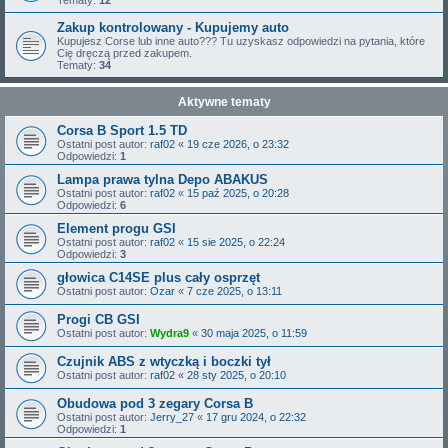
Tematy:
12
Zakup kontrolowany - Kupujemy auto
Kupujesz Corse lub inne auto??? Tu uzyskasz odpowiedzi na pytania, które
Cię dręczą przed zakupem.
Tematy:
34
Aktywne tematy
Corsa B Sport 1.5 TD
Ostatni post autor:
raf02
«
19 cze 2026, o 23:32
Odpowiedzi:
1
Lampa prawa tylna Depo ABAKUS
Ostatni post autor:
raf02
«
15 paź 2025, o 20:28
Odpowiedzi:
6
Element progu GSI
Ostatni post autor:
raf02
«
15 sie 2025, o 22:24
Odpowiedzi:
3
głowica C14SE plus cały osprzęt
Ostatni post autor:
Ozar
«
7 cze 2025, o 13:11
Progi CB GSI
Ostatni post autor:
Wydra9
«
30 maja 2025, o 11:59
Czujnik ABS z wtyczką i boczki tył
Ostatni post autor:
raf02
«
28 sty 2025, o 20:10
Obudowa pod 3 zegary Corsa B
Ostatni post autor:
Jerry_27
«
17 gru 2024, o 22:32
Odpowiedzi:
1