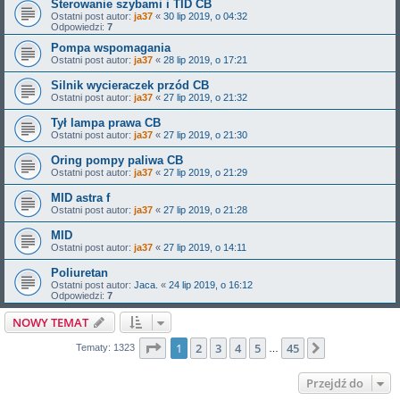
Sterowanie szybami i TID CB
Ostatni post autor:
ja37
«
30 lip 2019, o 04:32
Odpowiedzi:
7
Pompa wspomagania
Ostatni post autor:
ja37
«
28 lip 2019, o 17:21
Silnik wycieraczek przód CB
Ostatni post autor:
ja37
«
27 lip 2019, o 21:32
Tył lampa prawa CB
Ostatni post autor:
ja37
«
27 lip 2019, o 21:30
Oring pompy paliwa CB
Ostatni post autor:
ja37
«
27 lip 2019, o 21:29
MID astra f
Ostatni post autor:
ja37
«
27 lip 2019, o 21:28
MID
Ostatni post autor:
ja37
«
27 lip 2019, o 14:11
Poliuretan
Ostatni post autor:
Jaca.
«
24 lip 2019, o 16:12
Odpowiedzi:
7
NOWY TEMAT
Strona
1
z
45
1
2
3
4
5
45
Następna
Tematy: 1323
…
Przejdź do