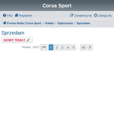
Corsa Sport
FAQ
Regulamin
Zarejestruj się
Zaloguj się
Forum klubu Corsa Sport
Giełda
Ogłoszenia
Sprzedam
Sprzedam
NOWY TEMAT
Strona
1
z
45
1
2
3
4
5
45
Następna
Tematy: 1323
…