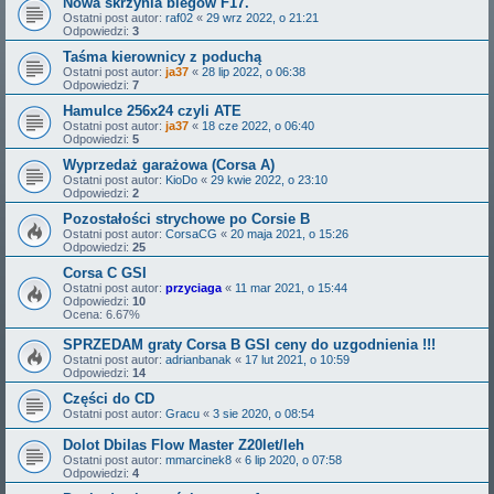
Nowa skrzynia biegów F17.
Ostatni post autor:
raf02
«
29 wrz 2022, o 21:21
Odpowiedzi:
3
Taśma kierownicy z poduchą
Ostatni post autor:
ja37
«
28 lip 2022, o 06:38
Odpowiedzi:
7
Hamulce 256x24 czyli ATE
Ostatni post autor:
ja37
«
18 cze 2022, o 06:40
Odpowiedzi:
5
Wyprzedaż garażowa (Corsa A)
Ostatni post autor:
KioDo
«
29 kwie 2022, o 23:10
Odpowiedzi:
2
Pozostałości strychowe po Corsie B
Ostatni post autor:
CorsaCG
«
20 maja 2021, o 15:26
Odpowiedzi:
25
Corsa C GSI
Ostatni post autor:
przyciaga
«
11 mar 2021, o 15:44
Odpowiedzi:
10
Ocena: 6.67%
SPRZEDAM graty Corsa B GSI ceny do uzgodnienia !!!
Ostatni post autor:
adrianbanak
«
17 lut 2021, o 10:59
Odpowiedzi:
14
Części do CD
Ostatni post autor:
Gracu
«
3 sie 2020, o 08:54
Dolot Dbilas Flow Master Z20let/leh
Ostatni post autor:
mmarcinek8
«
6 lip 2020, o 07:58
Odpowiedzi:
4