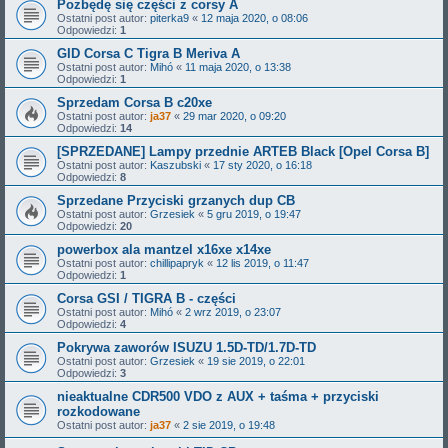
Pozbędę się części z corsy A
Ostatni post autor:
piterka9
«
12 maja 2020, o 08:06
Odpowiedzi:
1
GID Corsa C Tigra B Meriva A
Ostatni post autor:
Mihó
«
11 maja 2020, o 13:38
Odpowiedzi:
1
Sprzedam Corsa B c20xe
Ostatni post autor:
ja37
«
29 mar 2020, o 09:20
Odpowiedzi:
14
[SPRZEDANE] Lampy przednie ARTEB Black [Opel Corsa B]
Ostatni post autor:
Kaszubski
«
17 sty 2020, o 16:18
Odpowiedzi:
8
Sprzedane Przyciski grzanych dup CB
Ostatni post autor:
Grzesiek
«
5 gru 2019, o 19:47
Odpowiedzi:
20
powerbox ala mantzel x16xe x14xe
Ostatni post autor:
chillipapryk
«
12 lis 2019, o 11:47
Odpowiedzi:
1
Corsa GSI / TIGRA B - części
Ostatni post autor:
Mihó
«
2 wrz 2019, o 23:07
Odpowiedzi:
4
Pokrywa zaworów ISUZU 1.5D-TD/1.7D-TD
Ostatni post autor:
Grzesiek
«
19 sie 2019, o 22:01
Odpowiedzi:
3
nieaktualne CDR500 VDO z AUX + taśma + przyciski
rozkodowane
Ostatni post autor:
ja37
«
2 sie 2019, o 19:48