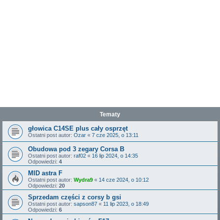
Tematy
głowica C14SE plus cały osprzęt
Ostatni post autor:
Ozar
«
7 cze 2025, o 13:11
Obudowa pod 3 zegary Corsa B
Ostatni post autor:
raf02
«
16 lip 2024, o 14:35
Odpowiedzi:
4
MID astra F
Ostatni post autor:
Wydra9
«
14 cze 2024, o 10:12
Odpowiedzi:
20
Sprzedam części z corsy b gsi
Ostatni post autor:
sapson87
«
11 lip 2023, o 18:49
Odpowiedzi:
6