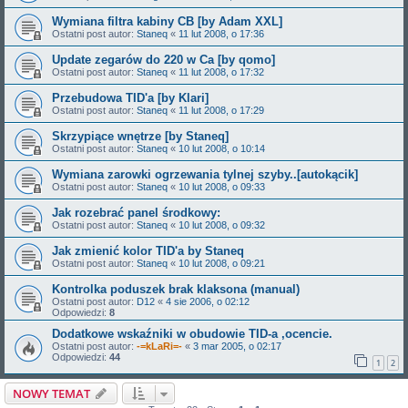
Wymiana filtra kabiny CB [by Adam XXL]
Ostatni post autor:
Staneq
«
11 lut 2008, o 17:36
Update zegarów do 220 w Ca [by qomo]
Ostatni post autor:
Staneq
«
11 lut 2008, o 17:32
Przebudowa TID'a [by Klari]
Ostatni post autor:
Staneq
«
11 lut 2008, o 17:29
Skrzypiące wnętrze [by Staneq]
Ostatni post autor:
Staneq
«
10 lut 2008, o 10:14
Wymiana zarowki ogrzewania tylnej szyby..[autokącik]
Ostatni post autor:
Staneq
«
10 lut 2008, o 09:33
Jak rozebrać panel środkowy:
Ostatni post autor:
Staneq
«
10 lut 2008, o 09:32
Jak zmienić kolor TID'a by Staneq
Ostatni post autor:
Staneq
«
10 lut 2008, o 09:21
Kontrolka poduszek brak klaksona (manual)
Ostatni post autor:
D12
«
4 sie 2006, o 02:12
Odpowiedzi:
8
Dodatkowe wskaźniki w obudowie TID-a ,ocencie.
Ostatni post autor:
-=kLaRi=-
«
3 mar 2005, o 02:17
Odpowiedzi:
44
1
2
NOWY TEMAT