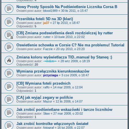
Odpowiedzi:
4
Nowy Prosty Sposób Na Podświetlenie Licznika Corsa B
Ostatni post autor:
blood1989
«
30 lis 2011, o 15:47
Przeróbka foteli 5D na 3D (klari)
Ostatni post autor:
ja37
«
27 lip 2010, o 18:47
Odpowiedzi:
5
[CB] Zmiana podswietlenia desli rozdzielczej by rutter
Ostatni post autor:
rutter
«
10 kwie 2010, o 22:02
Oswietlenie schowka w Corsie C? Nie ma problemu! Tutorial
Ostatni post autor:
Fazzie
«
20 sty 2010, o 23:20
Zmiana koloru wyświetlacza TID..manual by Staneq :)
Ostatni post autor:
-=m&m=-
«
28 wrz 2009, o 18:19
Odpowiedzi:
20
Wymiana przełącznika kierunkowskazów
Ostatni post autor:
przyciaga
«
3 cze 2009, o 18:47
[CB] Wymiana foteli przednich
Ostatni post autor:
raffo
«
14 mar 2009, o 12:04
Odpowiedzi:
1
[CA] jak wyjąć zegary w polifcie
Ostatni post autor:
Mazur
«
12 lis 2008, o 14:07
Jak zrobić podświetlane wskazówki i tarcze liczników
Ostatni post autor:
Sław
«
27 mar 2008, o 20:02
Odpowiedzi:
1
Jak zrobić kontrolke włączonych świateł
Ostatni post autor:
fotograf
«
16 lut 2008, o 22:07