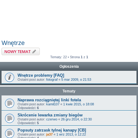
Wnętrze
NOWY TEMAT
Tematy: 22 • Strona
1
z
1
Ogłoszenia
Wnętrze problemy [FAQ]
Ostatni post autor:
fotograf
«
5 mar 2009, o 21:53
Tematy
Naprawa rozciągniętej linki fotela
Ostatni post autor:
kamil107
«
1 kwie 2015, o 18:08
Odpowiedzi:
6
Skrócenie lewarka zmiany biegów
Ostatni post autor:
czerwo
«
26 gru 2014, o 22:30
Odpowiedzi:
5
Popsuty zatrzask tylnej kanapy [CB]
Ostatni post autor:
ja37
«
1 wrz 2013, o 12:22