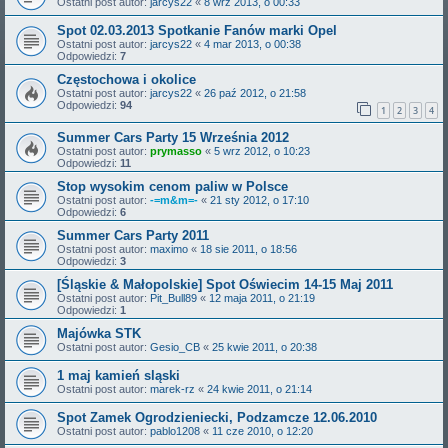
Ostatni post autor:
jarcys22
«
8 wrz 2013, o 00:33
Spot 02.03.2013 Spotkanie Fanów marki Opel
Ostatni post autor:
jarcys22
«
4 mar 2013, o 00:38
Odpowiedzi:
7
Częstochowa i okolice
Ostatni post autor:
jarcys22
«
26 paź 2012, o 21:58
Odpowiedzi:
94
1
2
3
4
Summer Cars Party 15 Września 2012
Ostatni post autor:
prymasso
«
5 wrz 2012, o 10:23
Odpowiedzi:
11
Stop wysokim cenom paliw w Polsce
Ostatni post autor:
-=m&m=-
«
21 sty 2012, o 17:10
Odpowiedzi:
6
Summer Cars Party 2011
Ostatni post autor:
maximo
«
18 sie 2011, o 18:56
Odpowiedzi:
3
[Śląskie & Małopolskie] Spot Oświecim 14-15 Maj 2011
Ostatni post autor:
Pit_Bull89
«
12 maja 2011, o 21:19
Odpowiedzi:
1
Majówka STK
Ostatni post autor:
Gesio_CB
«
25 kwie 2011, o 20:38
1 maj kamień sląski
Ostatni post autor:
marek-rz
«
24 kwie 2011, o 21:14
Spot Zamek Ogrodzieniecki, Podzamcze 12.06.2010
Ostatni post autor:
pablo1208
«
11 cze 2010, o 12:20