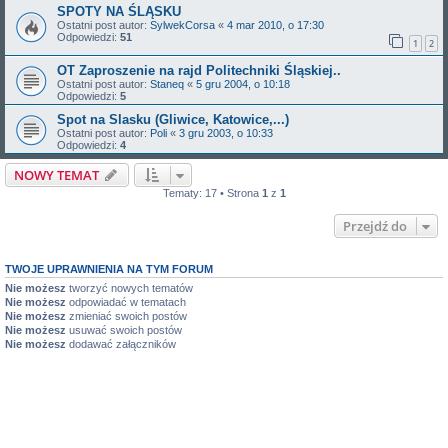
SPOTY NA ŚLĄSKU
Ostatni post autor:
SylwekCorsa
«
4 mar 2010, o 17:30
Odpowiedzi:
51
1
2
OT Zaproszenie na rajd Politechniki Śląskiej..
Ostatni post autor:
Staneq
«
5 gru 2004, o 10:18
Odpowiedzi:
5
Spot na Slasku (Gliwice, Katowice,...)
Ostatni post autor:
Poli
«
3 gru 2003, o 10:33
Odpowiedzi:
4
NOWY TEMAT
Tematy: 17 • Strona
1
z
1
Przejdź do
TWOJE UPRAWNIENIA NA TYM FORUM
Nie możesz
tworzyć nowych tematów
Nie możesz
odpowiadać w tematach
Nie możesz
zmieniać swoich postów
Nie możesz
usuwać swoich postów
Nie możesz
dodawać załączników