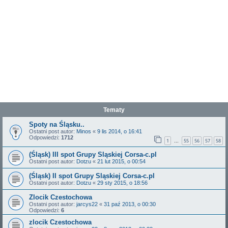
Tematy
Spoty na Śląsku..
Ostatni post autor:
Minos
«
9 lis 2014, o 16:41
Odpowiedzi:
1712
1
55
56
57
58
…
(Śląsk) III spot Grupy Sląskiej Corsa-c.pl
Ostatni post autor:
Dotzu
«
21 lut 2015, o 00:54
(Śląsk) II spot Grupy Sląskiej Corsa-c.pl
Ostatni post autor:
Dotzu
«
29 sty 2015, o 18:56
Zlocik Czestochowa
Ostatni post autor:
jarcys22
«
31 paź 2013, o 00:30
Odpowiedzi:
6
zlocik Czestochowa