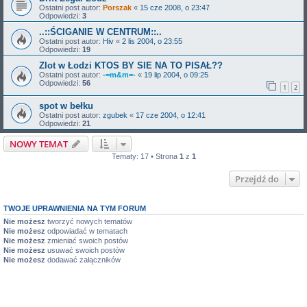
Ostatni post autor:
Porszak
«
15 cze 2008, o 23:47
Odpowiedzi:
3
..::ŚCIGANIE W CENTRUM::..
Ostatni post autor:
Hiv
«
2 lis 2004, o 23:55
Odpowiedzi:
19
Zlot w Łodzi KTOS BY SIE NA TO PISAŁ??
Ostatni post autor:
-=m&m=-
«
19 lip 2004, o 09:25
Odpowiedzi:
56
1
2
spot w bełku
Ostatni post autor:
zgubek
«
17 cze 2004, o 12:41
Odpowiedzi:
21
NOWY TEMAT
Tematy: 17 • Strona
1
z
1
Przejdź do
TWOJE UPRAWNIENIA NA TYM FORUM
Nie możesz
tworzyć nowych tematów
Nie możesz
odpowiadać w tematach
Nie możesz
zmieniać swoich postów
Nie możesz
usuwać swoich postów
Nie możesz
dodawać załączników