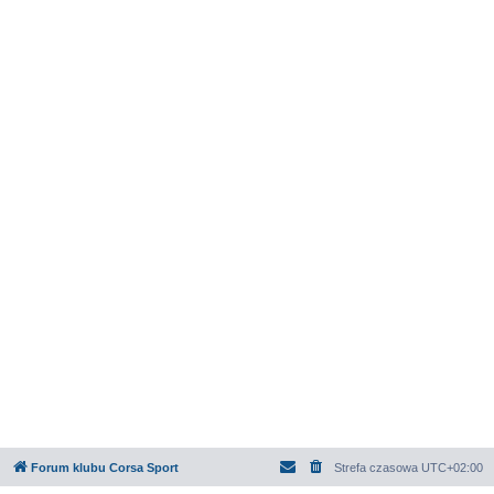
Forum klubu Corsa Sport
Strefa czasowa
UTC+02:00