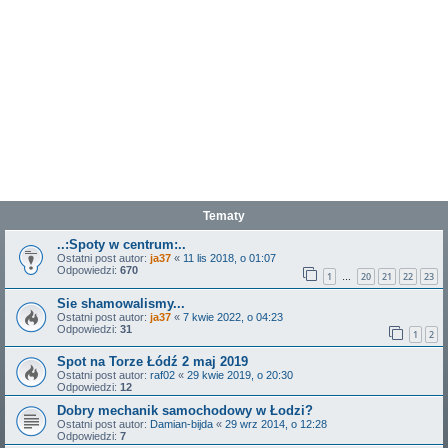
Tematy
..:Spoty w centrum:..
Ostatni post autor:
ja37
«
11 lis 2018, o 01:07
Odpowiedzi:
670
1
20
21
22
23
…
Sie shamowalismy...
Ostatni post autor:
ja37
«
7 kwie 2022, o 04:23
Odpowiedzi:
31
1
2
Spot na Torze Łódź 2 maj 2019
Ostatni post autor:
raf02
«
29 kwie 2019, o 20:30
Odpowiedzi:
12
Dobry mechanik samochodowy w Łodzi?
Ostatni post autor:
Damian-bijda
«
29 wrz 2014, o 12:28
Odpowiedzi:
7