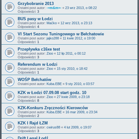
Grzybobranie 2013
Ostatni post autor:
-=m&m=-
«
23 wrz 2013, o 08:22
Odpowiedzi:
3
BUS pasy w Łodzi
Ostatni post autor:
Maćko
«
12 wrz 2013, o 23:13
Odpowiedzi:
4
VI Start Sezonu Tuningowego w Bełchatowie
Ostatni post autor:
jajko288
«
11 kwie 2012, o 19:00
Odpowiedzi:
1
Przepływka c16xe test
Ostatni post autor:
Zioo
«
12 lip 2011, o 00:12
Odpowiedzi:
3
Referendum w Łodzi
Ostatni post autor:
Zioo
«
15 sty 2010, o 18:42
Odpowiedzi:
1
WOŚP Bełchatów
Ostatni post autor:
Kuba.EBE
«
9 sty 2010, o 03:57
KZK w Łodzi 07.09.08 start godz. 10
Ostatni post autor:
Zioo
«
27 kwie 2009, o 23:18
Odpowiedzi:
8
KZK-Konkurs Zręczności Kierowców
Ostatni post autor:
Kuba.EBE
«
16 mar 2009, o 23:34
Odpowiedzi:
2
KZK I Rajd ŁZM
Ostatni post autor:
cwirus88
«
4 lut 2009, o 19:07
Odpowiedzi:
3
Drift Legal Łodź