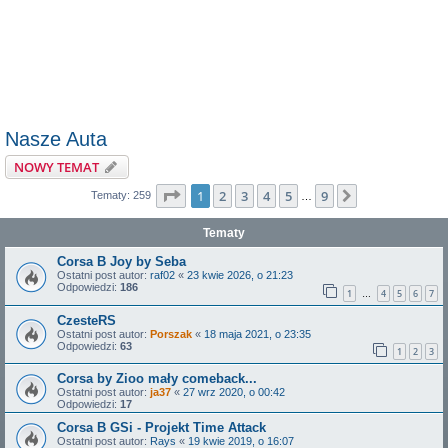
Nasze Auta
NOWY TEMAT
Strona
1
z
9
1
2
3
4
5
9
Następna
Tematy: 259
…
Tematy
Corsa B Joy by Seba
Ostatni post autor:
raf02
«
23 kwie 2026, o 21:23
Odpowiedzi:
186
1
4
5
6
7
…
CzesteRS
Ostatni post autor:
Porszak
«
18 maja 2021, o 23:35
Odpowiedzi:
63
1
2
3
Corsa by Zioo mały comeback...
Ostatni post autor:
ja37
«
27 wrz 2020, o 00:42
Odpowiedzi:
17
Corsa B GSi - Projekt Time Attack
Ostatni post autor:
Rays
«
19 kwie 2019, o 16:07