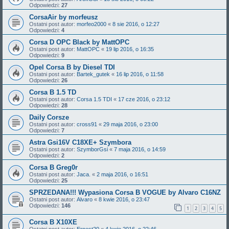
Odpowiedzi:
27
CorsaAir by morfeusz
Ostatni post autor:
morfeo2000
«
8 sie 2016, o 12:27
Odpowiedzi:
4
Corsa D OPC Black by MattOPC
Ostatni post autor:
MattOPC
«
19 lip 2016, o 16:35
Odpowiedzi:
9
Opel Corsa B by Diesel TDI
Ostatni post autor:
Bartek_gutek
«
16 lip 2016, o 11:58
Odpowiedzi:
26
Corsa B 1.5 TD
Ostatni post autor:
Corsa 1.5 TDI
«
17 cze 2016, o 23:12
Odpowiedzi:
28
Daily Corsze
Ostatni post autor:
cross91
«
29 maja 2016, o 23:00
Odpowiedzi:
7
Astra Gsi16V C18XE+ Szymbora
Ostatni post autor:
SzymborGsi
«
7 maja 2016, o 14:59
Odpowiedzi:
2
Corsa B Greg0r
Ostatni post autor:
Jaca.
«
2 maja 2016, o 16:51
Odpowiedzi:
25
SPRZEDANA!!! Wypasiona Corsa B VOGUE by Alvaro C16NZ
Ostatni post autor:
Alvaro
«
8 kwie 2016, o 23:47
Odpowiedzi:
146
1
2
3
4
5
Corsa B X10XE