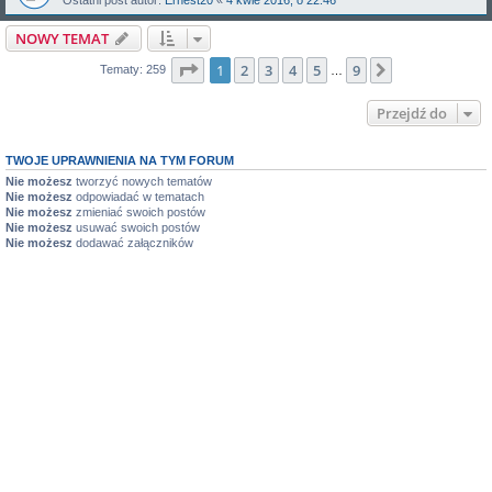
Ostatni post autor:
Ernest20
«
4 kwie 2016, o 22:46
NOWY TEMAT
Strona
1
z
9
1
2
3
4
5
9
Następna
Tematy: 259
…
Przejdź do
TWOJE UPRAWNIENIA NA TYM FORUM
Nie możesz
tworzyć nowych tematów
Nie możesz
odpowiadać w tematach
Nie możesz
zmieniać swoich postów
Nie możesz
usuwać swoich postów
Nie możesz
dodawać załączników