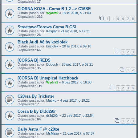
Odpowiedzi:
17
CIORNA KOZA - Corsa B 1,2 --> C16SE
Ostatni post autor:
Wydra9
«
18 lis 2018, o 21:03
Odpowiedzi:
212
1
5
6
7
8
…
Streetowo/Torowa Corsa B GSI
Ostatni post autor:
Kaspar
«
21 lut 2018, o 17:21
Odpowiedzi:
26
Black Audi A8 by koziołek
Ostatni post autor:
koziolek
«
20 lis 2017, o 09:18
Odpowiedzi:
66
1
2
3
[CORSA B] REDS
Ostatni post autor:
Dobosh
«
28 paź 2017, o 02:21
Odpowiedzi:
35
1
2
[CORSA B] Untypical Hatchback
Ostatni post autor:
Wydra9
«
6 paź 2017, o 16:08
Odpowiedzi:
119
1
2
3
4
C20rsa By Trickster
Ostatni post autor:
Maćko
«
4 paź 2017, o 19:22
Odpowiedzi:
7
Corsa B by Dr3d2i0r
Ostatni post autor:
dr3d2i0r
«
22 cze 2017, o 22:54
Odpowiedzi:
64
1
2
3
Daily Astra F @ c20xe
Ostatni post autor:
MsMajor
«
21 cze 2017, o 07:37
Odpowiedzi:
1