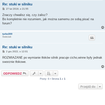
Re: stuki w silniku
P
27 lut 2019, o 21:55
o
s
Znaczy chwalisz się, czy żalisz?
t
Bo kompletnie nie rozumiem, jak można samemu ze sobą pisać na
forum?
turbo300
Świeżak
Re: stuki w silniku
P
2 gru 2022, o 12:01
o
s
ROZWIAZANE po wymianie tłoków silnik pracuje cicho,winne były jednak
t
sworznie tłokowe.
ODPOWIEDZ
Posty: 6 • Strona
1
z
1
Przejdź do