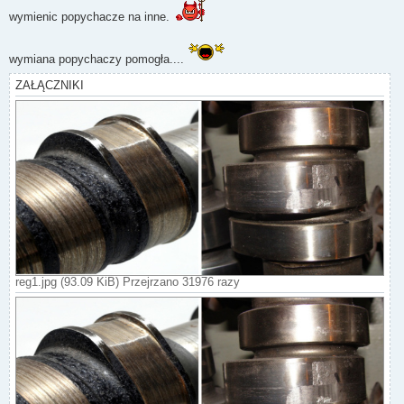
wymienic popychacze na inne.
wymiana popychaczy pomogła....
ZAŁĄCZNIKI
reg1.jpg (93.09 KiB) Przejrzano 31976 razy