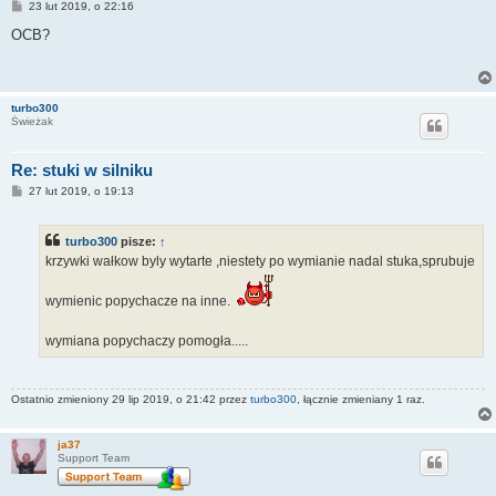
P
23 lut 2019, o 22:16
o
s
OCB?
t
turbo300
Świeżak
Re: stuki w silniku
P
27 lut 2019, o 19:13
o
s
t
turbo300
pisze:
↑
krzywki wałkow byly wytarte ,niestety po wymianie nadal stuka,sprubuje
wymienic popychacze na inne.
wymiana popychaczy pomogła.....
Ostatnio zmieniony 29 lip 2019, o 21:42 przez
turbo300
, łącznie zmieniany 1 raz.
ja37
Support Team