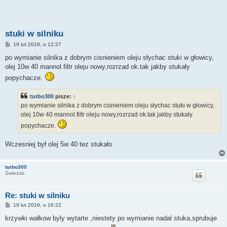
stuki w silniku
P
19 lut 2019, o 12:27
o
s
po wymianie silnika z dobrym cisnieniem oleju słychac stuki w głowicy,
t
olej 10w 40 mannol.filtr oleju nowy,rozrzad ok.tak jakby stukały
popychacze.
turbo300
pisze:
↑
po wymianie silnika z dobrym cisnieniem oleju słychac stuki w głowicy,
olej 10w 40 mannol.filtr oleju nowy,rozrzad ok.tak jakby stukały
popychacze.
Wczesniej był olej 5w 40 tez stukało
turbo300
Świeżak
Re: stuki w silniku
P
19 lut 2019, o 16:22
o
s
krzywki wałkow byly wytarte ,niestety po wymianie nadal stuka,sprubuje
t