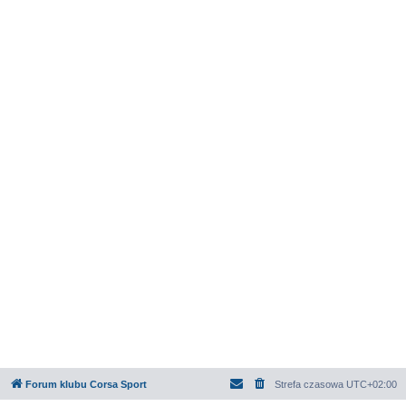
Forum klubu Corsa Sport
Strefa czasowa
UTC+02:00