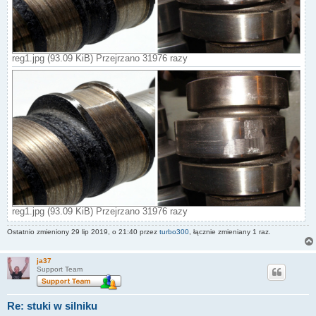
reg1.jpg (93.09 KiB) Przejrzano 31976 razy
reg1.jpg (93.09 KiB) Przejrzano 31976 razy
Ostatnio zmieniony 29 lip 2019, o 21:40 przez
turbo300
, łącznie zmieniany 1 raz.
ja37
Support Team
Re: stuki w silniku