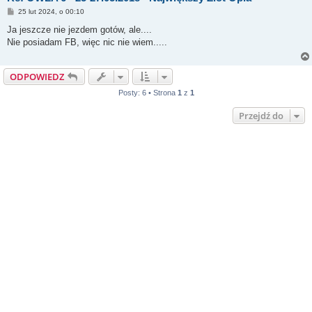
P
25 lut 2024, o 00:10
o
s
Ja jeszcze nie jezdem gotów, ale....
t
Nie posiadam FB, więc nic nie wiem.....
ODPOWIEDZ
Posty: 6 • Strona
1
z
1
Przejdź do