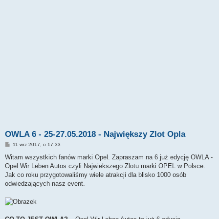
OWLA 6 - 25-27.05.2018 - Największy Zlot Opla
P
11 wrz 2017, o 17:33
o
s
Witam wszystkich fanów marki Opel. Zapraszam na 6 już edycję OWLA -
t
Opel Wir Leben Autos czyli Najwiekszego Zlotu marki OPEL w Polsce.
Jak co roku przygotowaliśmy wiele atrakcji dla blisko 1000 osób
odwiedzających nasz event.