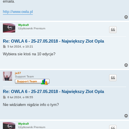
emaila.
http://www.owla.pl
Wydra9
Użytkownik Premium
Re: OWLA 6 - 25-27.05.2018 - Największy Zlot Opla
P
5 lut 2024, o 10:21
o
s
Wybiera sie ktoś na 10 edycje?
t
ja37
Support Team
Re: OWLA 6 - 25-27.05.2018 - Największy Zlot Opla
P
6 lut 2024, o 06:55
o
s
Nie widziałem nigdzie info o tym?
t
Wydra9
Użytkownik Premium