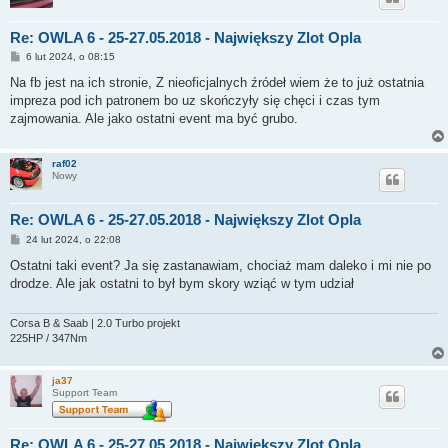
Re: OWLA 6 - 25-27.05.2018 - Największy Zlot Opla
P
6 lut 2024, o 08:15
o
s
Na fb jest na ich stronie, Z nieoficjalnych źródeł wiem że to już ostatnia
t
impreza pod ich patronem bo uz skończyły się chęci i czas tym
zajmowania. Ale jako ostatni event ma być grubo.
raf02
Nowy
Re: OWLA 6 - 25-27.05.2018 - Największy Zlot Opla
P
24 lut 2024, o 22:08
o
s
Ostatni taki event? Ja się zastanawiam, chociaż mam daleko i mi nie po
t
drodze. Ale jak ostatni to był bym skory wziąć w tym udział
Corsa B & Saab | 2.0 Turbo projekt
225HP / 347Nm
ja37
Support Team
Re: OWLA 6 - 25-27.05.2018 - Największy Zlot Opla