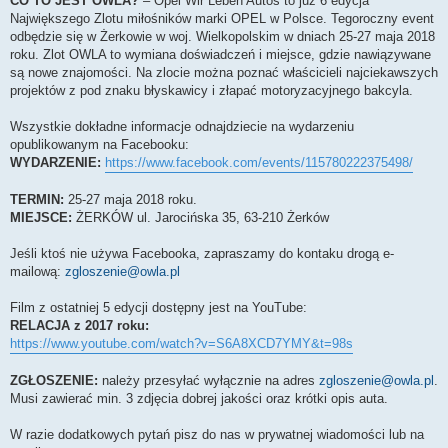
CO TO JEST OWLA?
– Opel Wir Leben Autos to już 6 edycja
Największego Zlotu miłośników marki OPEL w Polsce. Tegoroczny event
odbędzie się w Żerkowie w woj. Wielkopolskim w dniach 25-27 maja 2018
roku. Zlot OWLA to wymiana doświadczeń i miejsce, gdzie nawiązywane
są nowe znajomości. Na zlocie można poznać właścicieli najciekawszych
projektów z pod znaku błyskawicy i złapać motoryzacyjnego bakcyla.
Wszystkie dokładne informacje odnajdziecie na wydarzeniu
opublikowanym na Facebooku:
WYDARZENIE:
https://www.facebook.com/events/115780222375498/
TERMIN:
25-27 maja 2018 roku.
MIEJSCE:
ŻERKÓW ul. Jarocińska 35, 63-210 Żerków
Jeśli ktoś nie używa Facebooka, zapraszamy do kontaku drogą e-
mailową:
zgloszenie@owla.pl
Film z ostatniej 5 edycji dostępny jest na YouTube:
RELACJA z 2017 roku:
https://www.youtube.com/watch?v=S6A8XCD7YMY&t=98s
ZGŁOSZENIE:
należy przesyłać wyłącznie na adres
zgloszenie@owla.pl
.
Musi zawierać min. 3 zdjęcia dobrej jakości oraz krótki opis auta.
W razie dodatkowych pytań pisz do nas w prywatnej wiadomości lub na